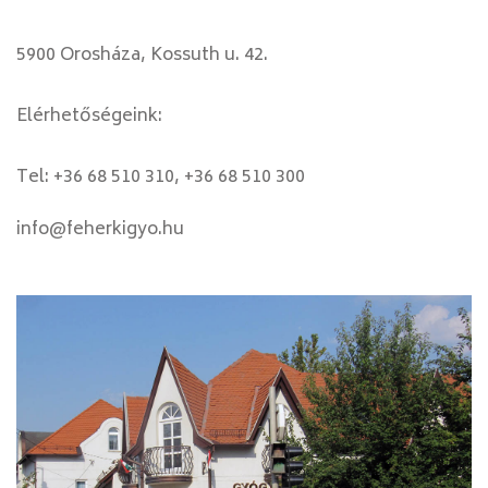
5900 Orosháza, Kossuth u. 42.
Elérhetőségeink:
Tel: +36 68 510 310, +36 68 510 300
info@feherkigyo.hu