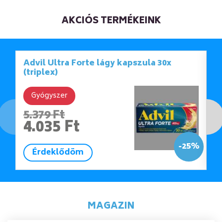
AKCIÓS TERMÉKEINK
Advil Ultra Forte lágy kapszula 30x
A
(triplex)
(
Gyógyszer
5.379 Ft
3
4.035 Ft
3
-25%
Érdeklődöm
MAGAZIN