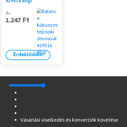
419516 85gr
Ár:
1.247 Ft
Érdeklődöm
Vásárlási viselkedés és konverziók követése