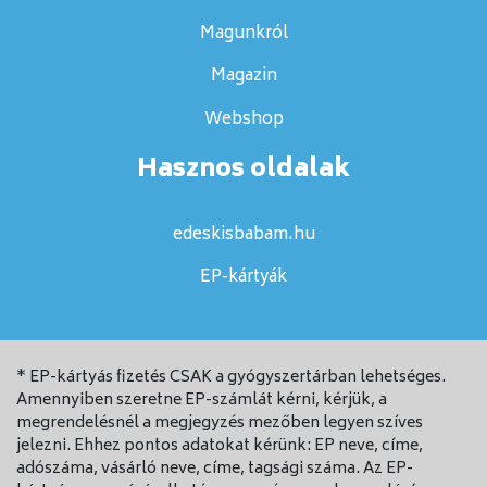
Magunkról
Magazin
Webshop
Hasznos oldalak
edeskisbabam.hu
EP-kártyák
* EP-kártyás fizetés CSAK a gyógyszertárban lehetséges.
Amennyiben szeretne EP-számlát kérni, kérjük, a
megrendelésnél a megjegyzés mezőben legyen szíves
jelezni. Ehhez pontos adatokat kérünk: EP neve, címe,
adószáma, vásárló neve, címe, tagsági száma. Az EP-