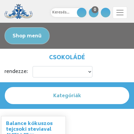
0
Shop menü
CSOKOLÁDÉ
rendezze:
Kategóriák
Balance kókuszos
tejcsoki steviaval