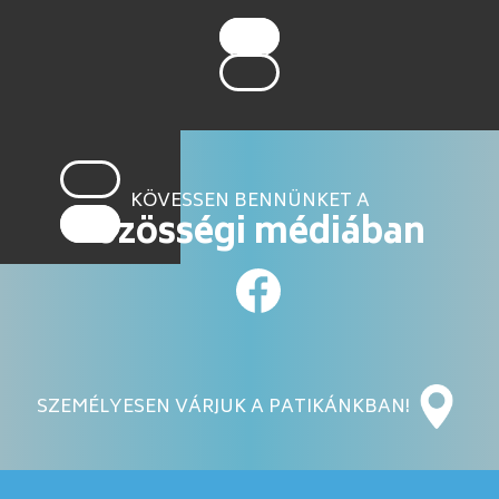
KÖVESSEN BENNÜNKET A
közösségi médiában
SZEMÉLYESEN VÁRJUK A PATIKÁNKBAN!