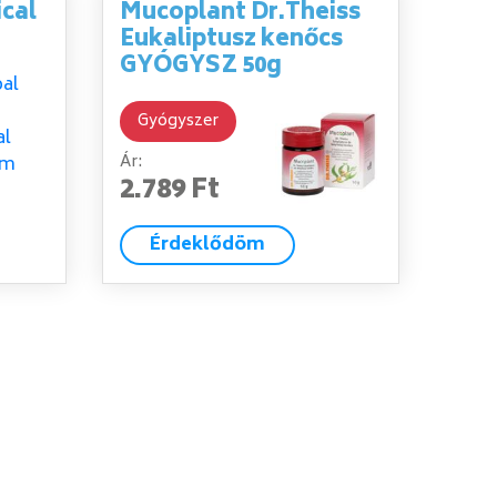
cal
Mucoplant Dr.Theiss
Eukaliptusz kenőcs
GYÓGYSZ 50g
Gyógyszer
Ár:
2.789 Ft
Érdeklődöm