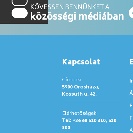
KÖVESSEN BENNÜNKET A
közösségi médiában
Kapcsolat
Címünk:
I
5900 Orosháza,
Á
Kossuth u. 42.
F
Elérhetőségek:
F
Tel: +36 68 510 310, 510
300
A