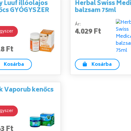
 Luuf illóolajos
Herbal Swiss Medi
őcs GYÓGYSZER
balzsam 75ml
Ár:
4.029 Ft
gyszer
18 Ft
Kosárba
Kosárba
k Vaporub kenőcs
gyszer
63 Ft