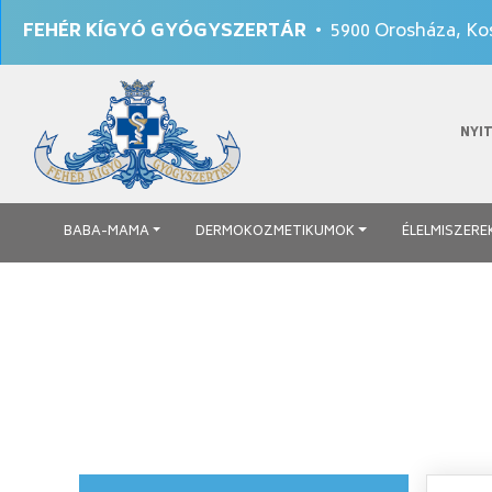
FEHÉR KÍGYÓ GYÓGYSZERTÁR
• 5900 Orosháza, Kos
NYI
BABA-MAMA
DERMOKOZMETIKUMOK
ÉLELMISZERE