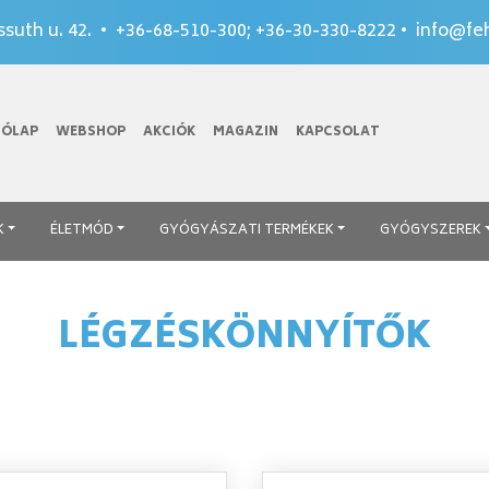
suth u. 42. •
+36-68-510-300
;
+36-30-330-8222
•
info@feh
TÓLAP
WEBSHOP
AKCIÓK
MAGAZIN
KAPCSOLAT
K
ÉLETMÓD
GYÓGYÁSZATI TERMÉKEK
GYÓGYSZEREK
LÉGZÉSKÖNNYÍTŐK