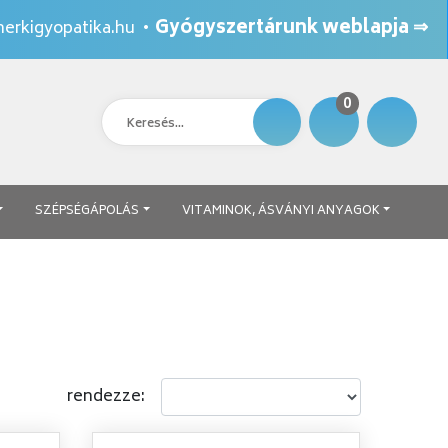
Gyógyszertárunk weblapja ⇒
erkigyopatika.hu
•
0
SZÉPSÉGÁPOLÁS
VITAMINOK, ÁSVÁNYI ANYAGOK
rendezze: