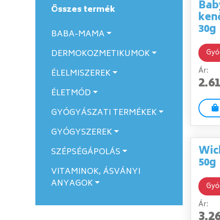
Baby
Összes termék
ken
30g
BABA-MAMA
Gyó
DERMOKOZMETIKUMOK
Ár:
ÉLELMISZEREK
2.6
ÉLETMÓD
GYÓGYÁSZATI TERMÉKEK
GYÓGYSZEREK
Wic
SZÉPSÉGÁPOLÁS
50g
VITAMINOK, ÁSVÁNYI
ANYAGOK
Gyó
Ár:
3.2