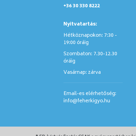
+36 30 330 8222
Nyitvatartás:
Hétköznapokon: 7:30 -
19:00 óráig
Szombaton:
7.30-12.30
óráig
Vasárnap:
zárva
Email-es elérhetőség:
info@feherkigyo.hu