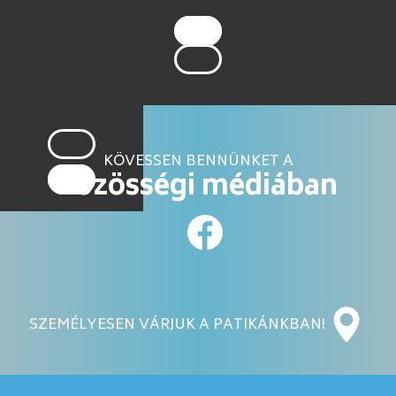
KÖVESSEN BENNÜNKET A
közösségi médiában
SZEMÉLYESEN VÁRJUK A PATIKÁNKBAN!