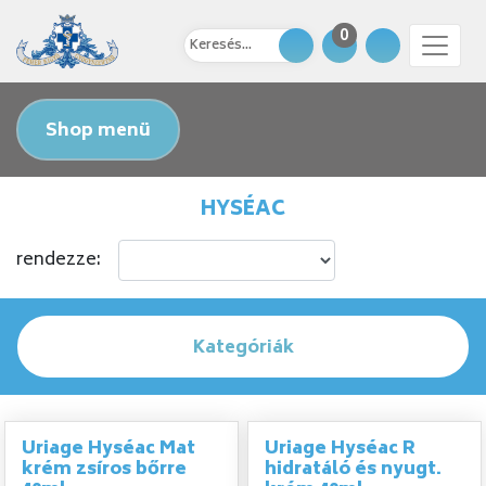
0
Shop menü
HYSÉAC
rendezze:
Kategóriák
Uriage Hyséac Mat
Uriage Hyséac R
krém zsíros bőrre
hidratáló és nyugt.