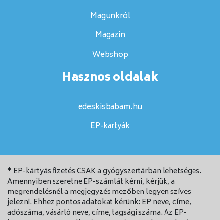
Magunkról
Magazin
Webshop
Hasznos oldalak
edeskisbabam.hu
EP-kártyák
* EP-kártyás fizetés CSAK a gyógyszertárban lehetséges.
Amennyiben szeretne EP-számlát kérni, kérjük, a
megrendelésnél a megjegyzés mezőben legyen szíves
jelezni. Ehhez pontos adatokat kérünk: EP neve, címe,
adószáma, vásárló neve, címe, tagsági száma. Az EP-