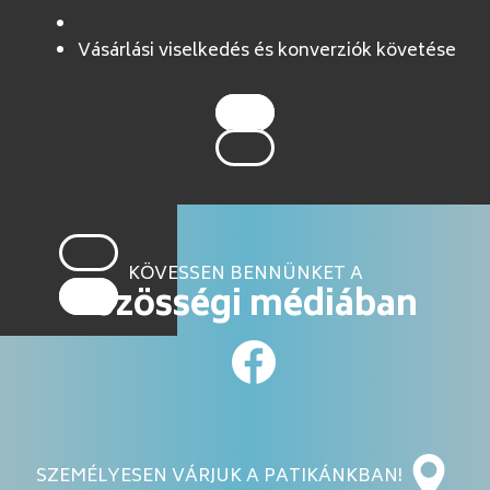
Vásárlási viselkedés és konverziók követése
KÖVESSEN BENNÜNKET A
közösségi médiában
SZEMÉLYESEN VÁRJUK A PATIKÁNKBAN!