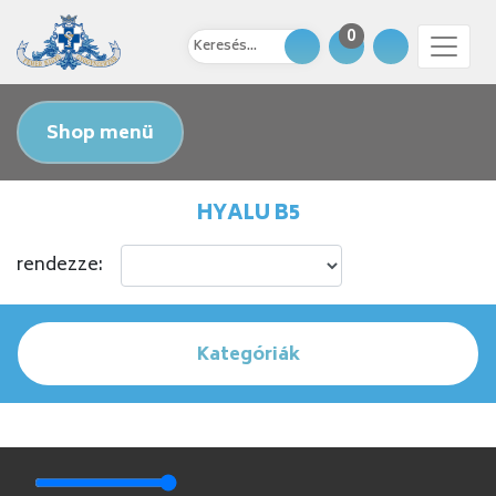
0
Shop menü
HYALU B5
rendezze:
Kategóriák