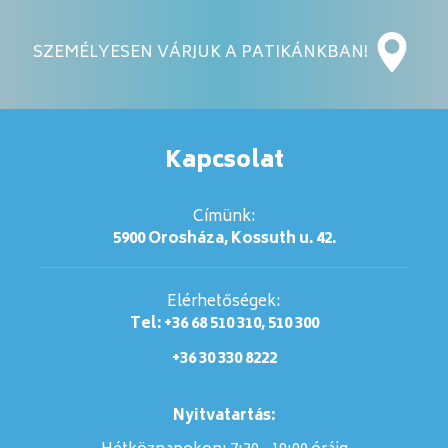
SZEMÉLYESEN VÁRJUK A PATIKÁNKBAN!
Kapcsolat
Címünk:
5900 Orosháza, Kossuth u. 42.
Elérhetőségek:
Tel: +36 68 510 310, 510 300
+36 30 330 8222
Nyitvatartás: