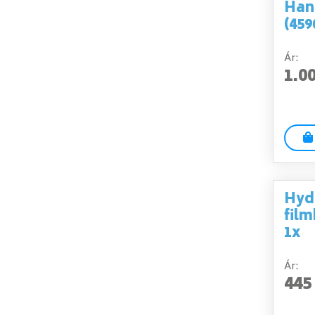
Han
(459
Ár:
1.0
Hydr
fil
1x
Ár:
445