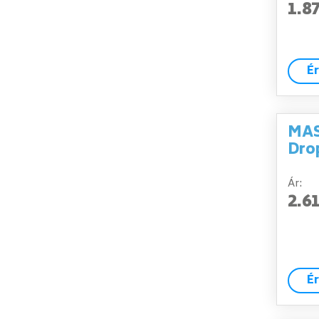
1.8
É
MAS
Dro
Ár:
2.6
É