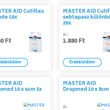
TER AID Cutiflex
MASTER AID Cutif
nde 10x
sebtapasz különb
20x
Ár:
40 Ft
1.880 Ft
rdeklődöm
Érdeklődöm
TER AID
MASTER AID
pmed 10 x 6cm 5x
Dropmed 10 x 8cm
Ár: