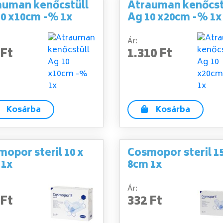
auman kenőcstüll
Atrauman kenőcst
10 x10cm -% 1x
Ag 10 x20cm -% 1x
Ár:
 Ft
1.310 Ft
Kosárba
Kosárba
opor steril 10 x
Cosmopor steril 15
 1x
8cm 1x
Ár:
 Ft
332 Ft