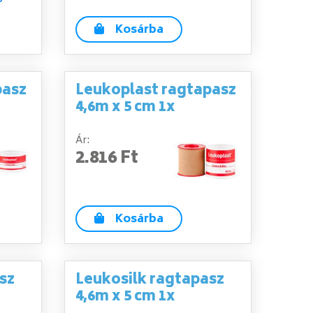
Kosárba
pasz
Leukoplast ragtapasz
4,6m x 5 cm 1x
Ár:
2.816 Ft
Kosárba
sz
Leukosilk ragtapasz
4,6m x 5 cm 1x