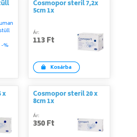
üll
Cosmopor steril 7,2x
5cm 1x
Ár:
113 Ft
Kosárba
 x
Cosmopor steril 20 x
8cm 1x
Ár:
350 Ft