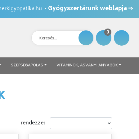
Gyógyszertárunk weblapja ⇒
erkigyopatika.hu
•
0
SZÉPSÉGÁPOLÁS
VITAMINOK, ÁSVÁNYI ANYAGOK
K
rendezze: