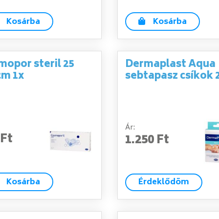
Kosárba
Kosárba
opor steril 25
Dermaplast Aqua
cm 1x
sebtapasz csíkok 
Ár:
 Ft
1.250 Ft
Kosárba
Érdeklődöm