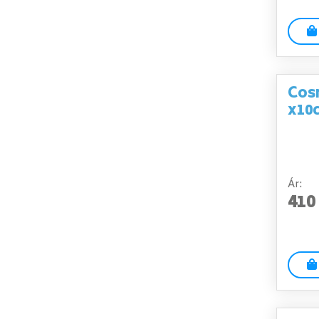
Cosm
x10
Ár:
410