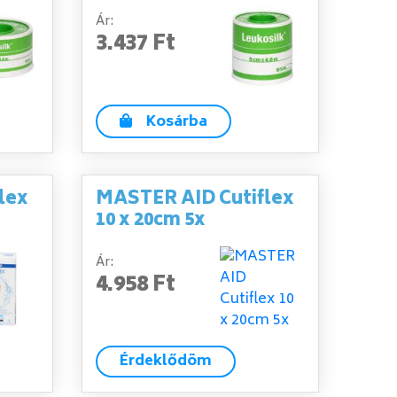
Ár:
3.437 Ft
Kosárba
lex
MASTER AID Cutiflex
10 x 20cm 5x
Ár:
4.958 Ft
Érdeklődöm