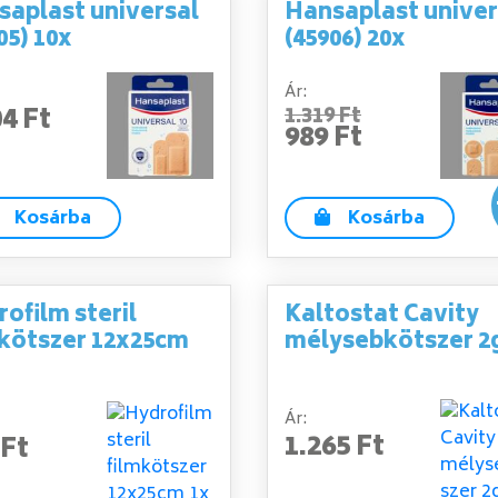
saplast universal
Hansaplast univer
05) 10x
(45906) 20x
Ár:
04 Ft
1.319 Ft
989 Ft
Kosárba
Kosárba
ofilm steril
Kaltostat Cavity
mkötszer 12x25cm
mélysebkötszer 2
Ár:
1.265 Ft
 Ft