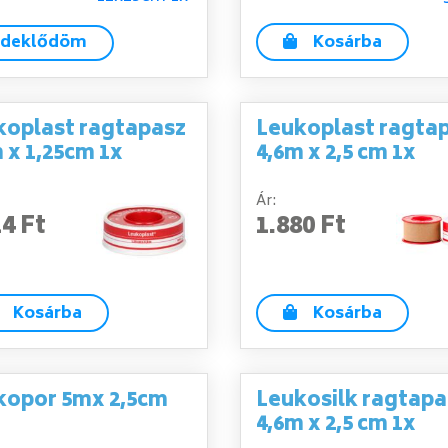
rdeklődöm
Kosárba
koplast ragtapasz
Leukoplast ragta
 x 1,25cm 1x
4,6m x 2,5 cm 1x
Ár:
14 Ft
1.880 Ft
Kosárba
Kosárba
kopor 5mx 2,5cm
Leukosilk ragtapa
4,6m x 2,5 cm 1x