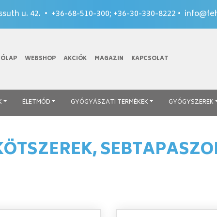
suth u. 42. •
+36-68-510-300
;
+36-30-330-8222
•
info@feh
TÓLAP
WEBSHOP
AKCIÓK
MAGAZIN
KAPCSOLAT
K
ÉLETMÓD
GYÓGYÁSZATI TERMÉKEK
GYÓGYSZEREK
KÖTSZEREK, SEBTAPASZO