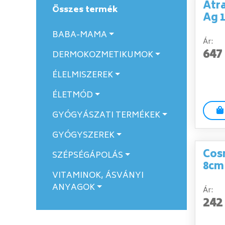
Atr
Összes termék
Ag 
BABA-MAMA
Ár:
647
DERMOKOZMETIKUMOK
ÉLELMISZEREK
ÉLETMÓD
GYÓGYÁSZATI TERMÉKEK
GYÓGYSZEREK
Cosm
SZÉPSÉGÁPOLÁS
8cm
VITAMINOK, ÁSVÁNYI
ANYAGOK
Ár:
242