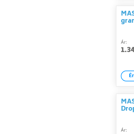
MAS
gra
Ár:
1.3
É
MAS
Dro
Ár: