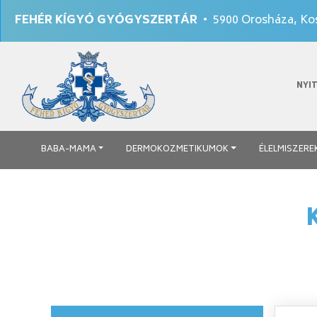
FEHÉR KÍGYÓ GYÓGYSZERTÁR
• 5900 Orosháza, Kos
NYI
BABA-MAMA
DERMOKOZMETIKUMOK
ÉLELMISZERE