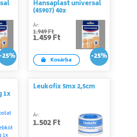
sal
Hansaplast universal
(45907) 40x
Ár:
1.949 Ft
1.459 Ft
-25%
-25%
Kosárba
Leukofix 5mx 2,5cm
g 1x
Ár:
1.502 Ft