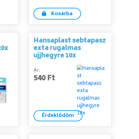
Kosárba
Hansaplast sebtapasz
20x
exta rugalmas
ujjhegyre 10x
Ár:
540 Ft
Érdeklődöm