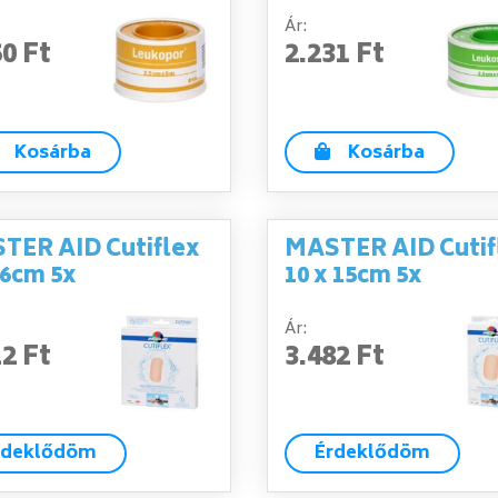
Ár:
50 Ft
2.231 Ft
Kosárba
Kosárba
TER AID Cutiflex
MASTER AID Cutif
 6cm 5x
10 x 15cm 5x
Ár:
12 Ft
3.482 Ft
rdeklődöm
Érdeklődöm