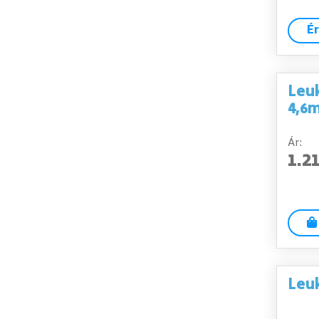
É
Leu
4,6m
Ár:
1.2
Leu