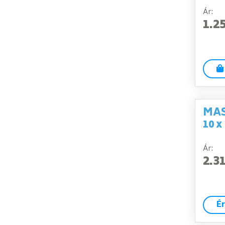
Ár:
1.2
MAS
10 x
Ár:
2.3
É