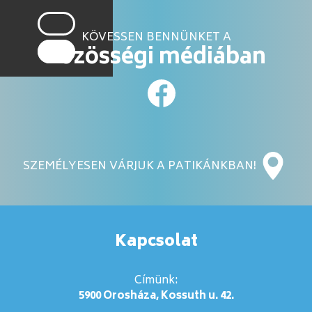
KÖVESSEN BENNÜNKET A
közösségi médiában
SZEMÉLYESEN VÁRJUK A PATIKÁNKBAN!
Kapcsolat
Címünk:
5900 Orosháza, Kossuth u. 42.