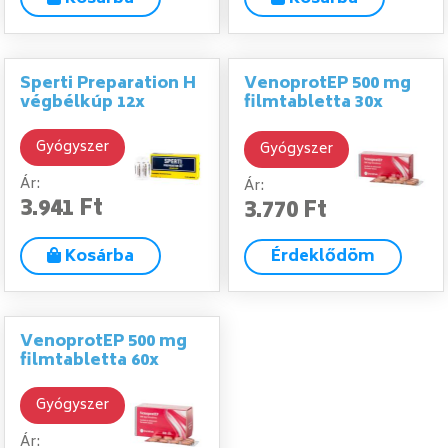
Sperti Preparation H
VenoprotEP 500 mg
végbélkúp 12x
filmtabletta 30x
Gyógyszer
Gyógyszer
Ár:
Ár:
3.941 Ft
3.770 Ft
Kosárba
Érdeklődöm
VenoprotEP 500 mg
filmtabletta 60x
Gyógyszer
Ár: