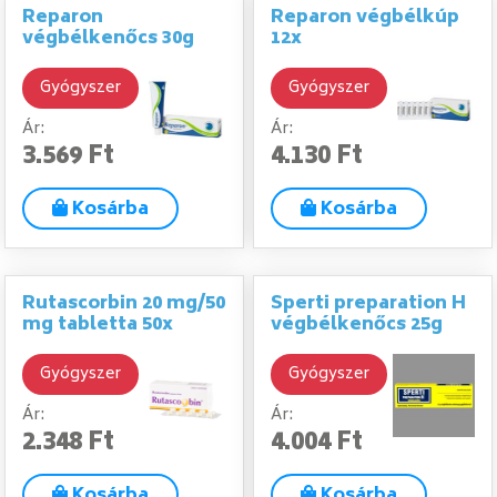
Reparon
Reparon végbélkúp
végbélkenőcs 30g
12x
Gyógyszer
Gyógyszer
Ár:
Ár:
3.569 Ft
4.130 Ft
Kosárba
Kosárba
Rutascorbin 20 mg/50
Sperti preparation H
mg tabletta 50x
végbélkenőcs 25g
Gyógyszer
Gyógyszer
Ár:
Ár:
2.348 Ft
4.004 Ft
Kosárba
Kosárba