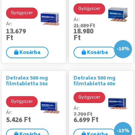
Gyógyszer
Gyógyszer
Ár:
Ár:
21.089 Ft
13.679
18.980
Ft
Ft
-10%
Kosárba
Kosárba
Detralex 500 mg
Detralex 500 mg
filmtabletta 36x
filmtabletta 60x
Gyógyszer
Gyógyszer
Ár:
Ár:
7.709 Ft
5.426 Ft
6.699 Ft
-13%
Kosárba
Kosárba