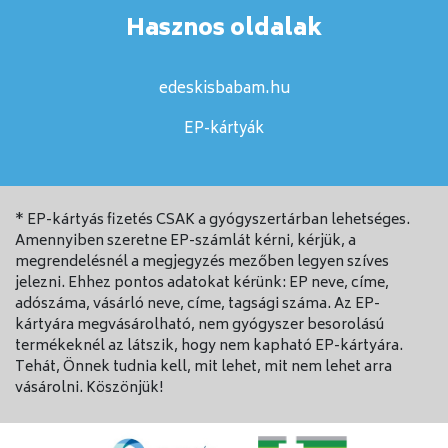
Hasznos oldalak
edeskisbabam.hu
EP-kártyák
* EP-kártyás fizetés CSAK a gyógyszertárban lehetséges.
Amennyiben szeretne EP-számlát kérni, kérjük, a
megrendelésnél a megjegyzés mezőben legyen szíves
jelezni. Ehhez pontos adatokat kérünk: EP neve, címe,
adószáma, vásárló neve, címe, tagsági száma. Az EP-
kártyára megvásárolható, nem gyógyszer besorolású
termékeknél az látszik, hogy nem kapható EP-kártyára.
Tehát, Önnek tudnia kell, mit lehet, mit nem lehet arra
vásárolni. Köszönjük!