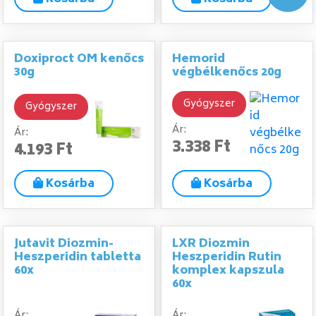
Doxiproct OM kenőcs
Hemorid
30g
végbélkenőcs 20g
Gyógyszer
Gyógyszer
Ár:
Ár:
3.338 Ft
4.193 Ft
Kosárba
Kosárba
Jutavit Diozmin-
LXR Diozmin
Heszperidin tabletta
Heszperidin Rutin
60x
komplex kapszula
60x
Ár:
Ár: