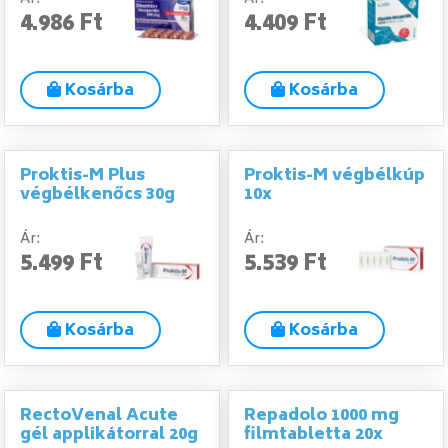
4.986 Ft
4.409 Ft
Kosárba
Kosárba
Proktis-M Plus
Proktis-M végbélkúp
végbélkenőcs 30g
10x
Ár:
Ár:
5.499 Ft
5.539 Ft
Kosárba
Kosárba
RectoVenal Acute
Repadolo 1000 mg
gél applikátorral 20g
filmtabletta 20x