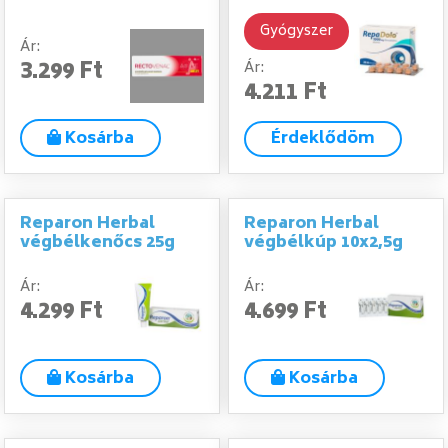
Gyógyszer
Ár:
3.299 Ft
Ár:
4.211 Ft
Kosárba
Érdeklődöm
Reparon Herbal
Reparon Herbal
végbélkenőcs 25g
végbélkúp 10x2,5g
Ár:
Ár:
4.299 Ft
4.699 Ft
Kosárba
Kosárba