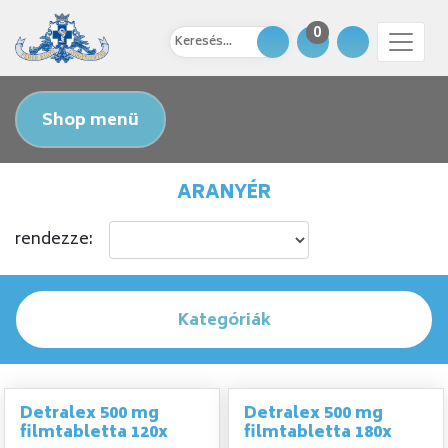
0
Shop menü
ARANYÉR
rendezze:
Kategóriák
Detralex 500 mg
Detralex 500 mg
filmtabletta 120x
filmtabletta 180x