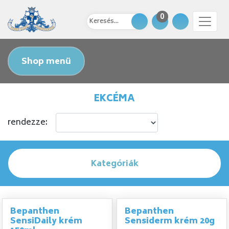
0
Shop menü
EKCÉMA
rendezze:
Kategóriák
Bepanthen
Bepanthen
SensiDaily krém
Sensiderm krém 20g