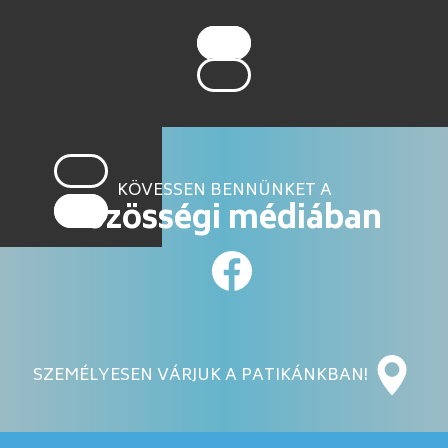
KÖVESSEN BENNÜNKET A
közösségi médiában
SZEMÉLYESEN VÁRJUK A PATIKÁNKBAN!