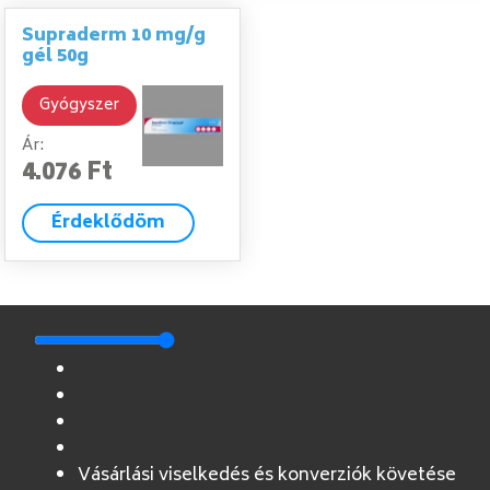
Supraderm 10 mg/g
gél 50g
Gyógyszer
Ár:
4.076 Ft
Érdeklődöm
Vásárlási viselkedés és konverziók követése