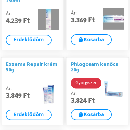
150ml
Ár:
Ár:
3.369 Ft
4.239 Ft
Érdeklődöm
Kosárba
Exxema Repair krém
Phlogosam kenőcs
30g
20g
Gyógyszer
Ár:
Ár:
3.849 Ft
3.824 Ft
Érdeklődöm
Kosárba