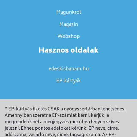
Magunkról
Magazin
Webshop
Hasznos oldalak
edeskisbabam.hu
EP-kártyák
* EP-kártyás fizetés CSAK a gyógyszertárban lehetséges.
Amennyiben szeretne EP-számlát kérni, kérjük, a
megrendelésnél a megjegyzés mezőben legyen szíves
jelezni. Ehhez pontos adatokat kérünk: EP neve, címe,
adószáma, vásárló neve, címe, tagsági száma. Az EP-