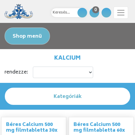
0
Shop menü
KALCIUM
rendezze:
Kategóriák
Béres Calcium 500
Béres Calcium 500
mg filmtabletta 30x
mg filmtabletta 60x