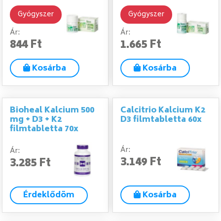
Gyógyszer
Gyógyszer
Ár:
Ár:
844 Ft
1.665 Ft
Kosárba
Kosárba
Bioheal Kalcium 500
Calcitrio Kalcium K2
mg + D3 + K2
D3 filmtabletta 60x
filmtabletta 70x
Ár:
Ár:
3.149 Ft
3.285 Ft
Érdeklődöm
Kosárba