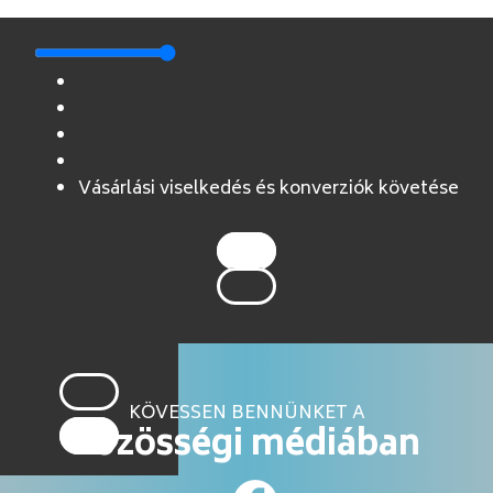
Vásárlási viselkedés és konverziók követése
KÖVESSEN BENNÜNKET A
közösségi médiában