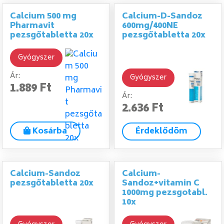
Calcium 500 mg
Calcium-D-Sandoz
Pharmavit
600mg/400NE
pezsgőtabletta 20x
pezsgőtabletta 20x
Gyógyszer
Ár:
Gyógyszer
1.889 Ft
Ár:
2.636 Ft
Kosárba
Érdeklődöm
Calcium-Sandoz
Calcium-
pezsgőtabletta 20x
Sandoz+vitamin C
1000mg pezsgotabl.
10x