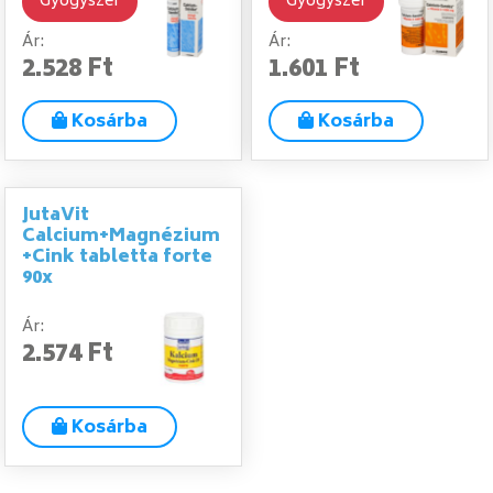
Gyógyszer
Gyógyszer
Ár:
Ár:
2.528 Ft
1.601 Ft
Kosárba
Kosárba
JutaVit
Calcium+Magnézium
+Cink tabletta forte
90x
Ár:
2.574 Ft
Kosárba