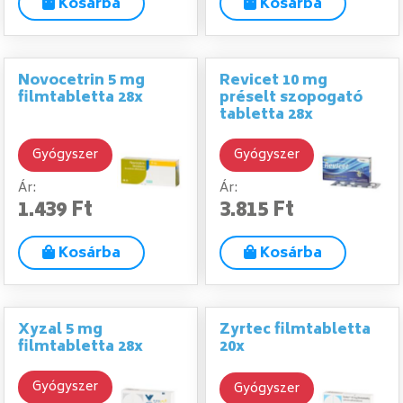
Kosárba
Kosárba
Novocetrin 5 mg
Revicet 10 mg
filmtabletta 28x
préselt szopogató
tabletta 28x
Gyógyszer
Gyógyszer
Ár:
Ár:
1.439 Ft
3.815 Ft
Kosárba
Kosárba
Xyzal 5 mg
Zyrtec filmtabletta
filmtabletta 28x
20x
Gyógyszer
Gyógyszer