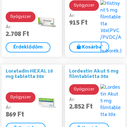
Gyógyszer
Ár:
Gyógyszer
915 Ft
Ár:
2.708 Ft
Érdeklődöm
Kosárba
Loratadin HEXAL 10
Lordestin Akut 5 mg
mg tabletta 30x
filmtabletta 30x
Gyógyszer
Gyógyszer
Ár:
2.852 Ft
Ár:
869 Ft