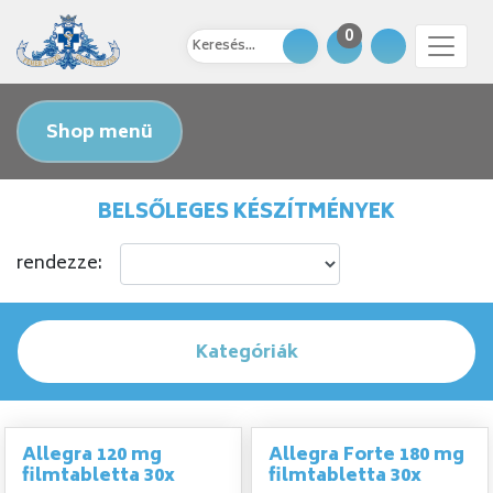
0
Shop menü
BELSŐLEGES KÉSZÍTMÉNYEK
rendezze:
Kategóriák
Allegra 120 mg
Allegra Forte 180 mg
filmtabletta 30x
filmtabletta 30x