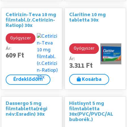
Cetirizin-Teva 10 mg
Claritine 10 mg
filmtabl.(r.Cetirizin-
tabletta 30x
Ratiop) 30x
Gyógyszer
Gyógyszer
Ár:
609 Ft
Ár:
3.311 Ft
Érdeklődöm
Kosárba
Dassergo 5 mg
Histisynt 5 mg
filmtabletta(régi
filmtabletta
név:Esradin) 30x
30x(PVC/PVDC/AL
buborék.)