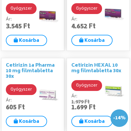
Gyógyszer
Gyógyszer
Ár:
Ár:
3.545 Ft
4.652 Ft
Kosárba
Kosárba
Cetirizin 1a Pharma
Cetirizin HEXAL 10
10 mg filmtabletta
mg filmtabletta 30x
30x
Gyógyszer
Gyógyszer
Ár:
Ár:
1.979 Ft
605 Ft
1.699 Ft
-14%
Kosárba
Kosárba