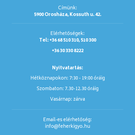
Címünk:
5900 Orosháza, Kossuth u. 42.
Elérhetőségek:
Tel: +36 68 510 310, 510 300
+36 30 330 8222
Nyitvatartás:
Hétköznapokon: 7:30 - 19:00 óráig
Szombaton:
7.30-12.30 óráig
Vasárnap:
zárva
Email-es elérhetőség:
info@feherkigyo.hu