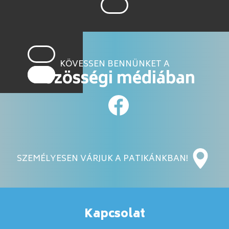
KÖVESSEN BENNÜNKET A
közösségi médiában
SZEMÉLYESEN VÁRJUK A PATIKÁNKBAN!
Kapcsolat