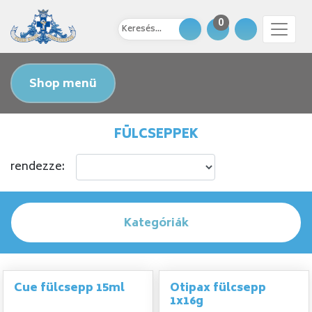
0
Shop menü
FÜLCSEPPEK
rendezze:
Kategóriák
Cue fülcsepp 15ml
Otipax fülcsepp
1x16g