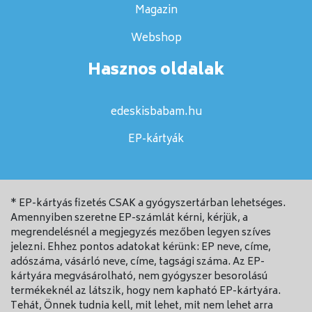
Magazin
Webshop
Hasznos oldalak
edeskisbabam.hu
EP-kártyák
* EP-kártyás fizetés CSAK a gyógyszertárban lehetséges.
Amennyiben szeretne EP-számlát kérni, kérjük, a
megrendelésnél a megjegyzés mezőben legyen szíves
jelezni. Ehhez pontos adatokat kérünk: EP neve, címe,
adószáma, vásárló neve, címe, tagsági száma. Az EP-
kártyára megvásárolható, nem gyógyszer besorolású
termékeknél az látszik, hogy nem kapható EP-kártyára.
Tehát, Önnek tudnia kell, mit lehet, mit nem lehet arra