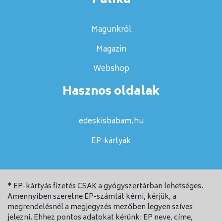
Patika
Magunkról
Magazin
Webshop
Hasznos oldalak
edeskisbabam.hu
EP-kártyák
* EP-kártyás fizetés CSAK a gyógyszertárban lehetséges.
Amennyiben szeretne EP-számlát kérni, kérjük, a
megrendelésnél a megjegyzés mezőben legyen szíves
jelezni. Ehhez pontos adatokat kérünk: EP neve, címe,