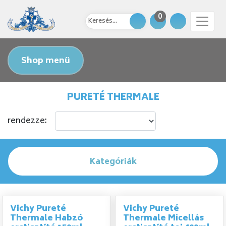
0
Shop menü
PURETÉ THERMALE
rendezze:
Kategóriák
Vichy Pureté
Vichy Pureté
Thermale Habzó
Thermale Micellás