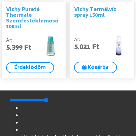
Vichy Pureté
Vichy Termálvíz
Thermale
spray 150ml
Szemfestéklemosó
100ml
Ár:
Ár:
5.021 Ft
5.399 Ft
Érdeklődöm
Kosárba