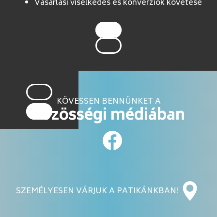
Vásárlási viselkedés és konverziók követése
KÖVESSEN BENNÜNKET A
közösségi médiában
SZEMÉLYESEN VÁRJUK A PATIKÁNKBAN!