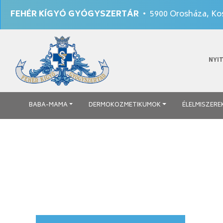
FEHÉR KÍGYÓ GYÓGYSZERTÁR
• 5900 Orosháza, Kos
NYI
BABA-MAMA
DERMOKOZMETIKUMOK
ÉLELMISZERE