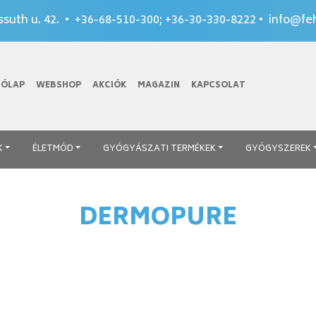
suth u. 42. •
+36-68-510-300
;
+36-30-330-8222
•
info@feh
TÓLAP
WEBSHOP
AKCIÓK
MAGAZIN
KAPCSOLAT
K
ÉLETMÓD
GYÓGYÁSZATI TERMÉKEK
GYÓGYSZEREK
DERMOPURE