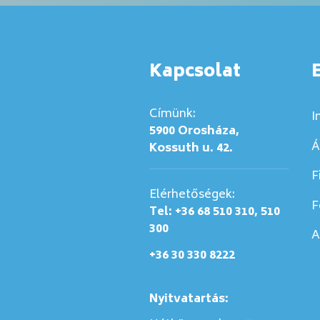
Kapcsolat
Címünk:
I
5900 Orosháza,
Á
Kossuth u. 42.
F
Elérhetőségek:
F
Tel: +36 68 510 310, 510
300
A
+36 30 330 8222
Nyitvatartás: