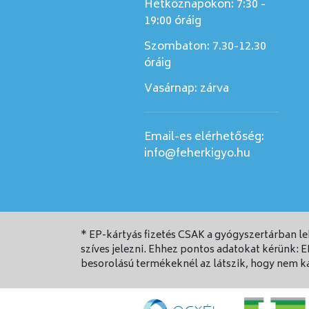
Hétköznapokon: 7:30 -
19:00 óráig
Szombaton:
7.30-12.30
óráig
Vasárnap:
zárva
Email-es elérhetőség:
info@feherkigyo.hu
* EP-kártyás fizetés CSAK a gyógyszertárban l
szíves jelezni. Ehhez pontos adatokat kérünk: 
besorolású termékeknél az látszik, hogy nem kap