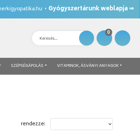
Gyógyszertárunk weblapja ⇒
erkigyopatika.hu
•
0
SZÉPSÉGÁPOLÁS
VITAMINOK, ÁSVÁNYI ANYAGOK
rendezze: