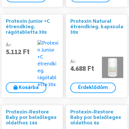
Protexin Junior +C
Protexin Natural
étrendkieg.
étrendkieg. kapszula
rágótabletta 30x
30x
Ár:
5.112 Ft
Ár:
4.688 Ft
Kosárba
Érdeklődöm
Protexin-Restore
Protexin-Restore
Baby por belsőleges
Baby por belsőleges
oldathoz 16x
oldathoz 6x