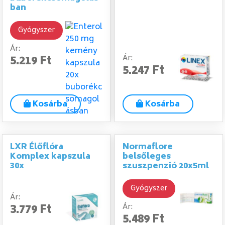
ban
Gyógyszer
Ár:
Ár:
5.219 Ft
5.247 Ft
Kosárba
Kosárba
LXR Élőflóra
Normaflore
Komplex kapszula
belsőleges
30x
szuszpenzió 20x5ml
Gyógyszer
Ár:
3.779 Ft
Ár:
5.489 Ft