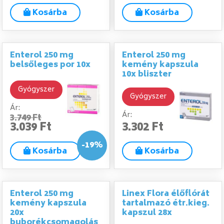
Kosárba
Kosárba
Enterol 250 mg
Enterol 250 mg
belsőleges por 10x
kemény kapszula
10x bliszter
Gyógyszer
Gyógyszer
Ár:
Ár:
3.749 Ft
3.039 Ft
3.302 Ft
-19%
Kosárba
Kosárba
Enterol 250 mg
Linex Flora élőflórát
kemény kapszula
tartalmazó étr.kieg.
20x
kapszul 28x
buborékcsomagolás