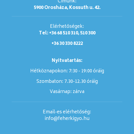
Címünk:
5900 Orosháza, Kossuth u. 42.
Elérhetőségek:
Tel: +36 68 510 310, 510 300
+36 30 330 8222
Nyitvatartás:
Hétköznapokon: 7:30 - 19:00 óráig
Szombaton:
7.30-12.30 óráig
Vasárnap:
zárva
Email-es elérhetőség:
info@feherkigyo.hu