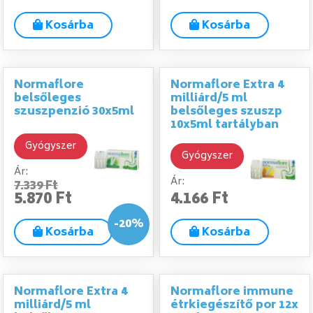
Kosárba
Kosárba
Normaflore
Normaflore Extra 4
belsőleges
milliárd/5 ml
szuszpenzió 30x5ml
belsőleges szuszp
10x5ml tartályban
Gyógyszer
Gyógyszer
Ár:
Ár:
7.339 Ft
5.870 Ft
4.166 Ft
-20%
Kosárba
Kosárba
Normaflore Extra 4
Normaflore immune
milliárd/5 ml
étrkiegészítő por 12x