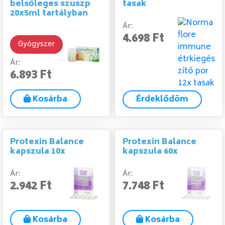
belsőleges szuszp
tasak
20x5ml tartályban
Ár:
4.698 Ft
Gyógyszer
Ár:
6.893 Ft
Kosárba
Érdeklődöm
Protexin Balance
Protexin Balance
kapszula 10x
kapszula 60x
Ár:
Ár:
2.942 Ft
7.748 Ft
Kosárba
Kosárba