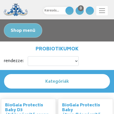
0
Shop menü
PROBIOTIKUMOK
rendezze:
Kategóriák
BioGaia Protectis
BioGaia Protectis
Baby D3
Baby