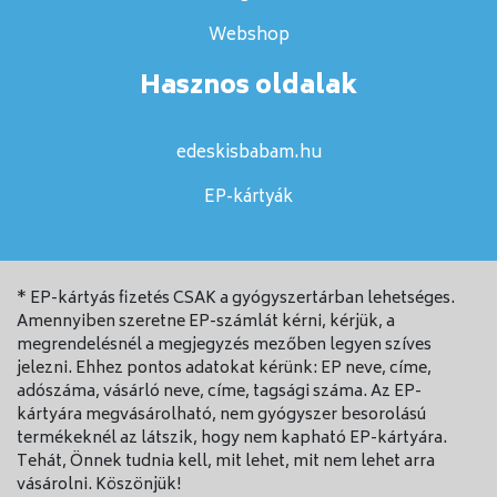
Webshop
Hasznos oldalak
edeskisbabam.hu
EP-kártyák
* EP-kártyás fizetés CSAK a gyógyszertárban lehetséges.
Amennyiben szeretne EP-számlát kérni, kérjük, a
megrendelésnél a megjegyzés mezőben legyen szíves
jelezni. Ehhez pontos adatokat kérünk: EP neve, címe,
adószáma, vásárló neve, címe, tagsági száma. Az EP-
kártyára megvásárolható, nem gyógyszer besorolású
termékeknél az látszik, hogy nem kapható EP-kártyára.
Tehát, Önnek tudnia kell, mit lehet, mit nem lehet arra
vásárolni. Köszönjük!