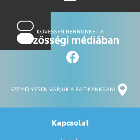
KÖVESSEN BENNÜNKET A
közösségi médiában
SZEMÉLYESEN VÁRJUK A PATIKÁNKBAN!
Kapcsolat