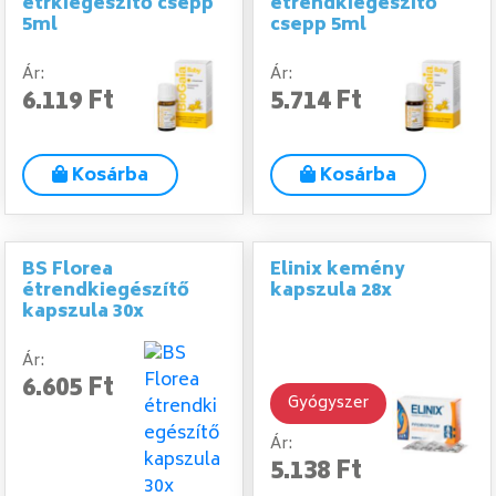
étrkiegészítő csepp
étrendkiegészítő
5ml
csepp 5ml
Ár:
Ár:
6.119 Ft
5.714 Ft
Kosárba
Kosárba
BS Florea
Elinix kemény
étrendkiegészítő
kapszula 28x
kapszula 30x
Ár:
6.605 Ft
Gyógyszer
Ár:
5.138 Ft