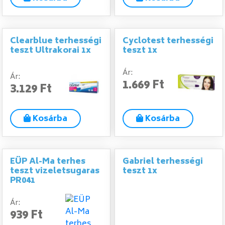
Clearblue terhességi
Cyclotest terhességi
teszt Ultrakorai 1x
teszt 1x
Ár:
Ár:
1.669 Ft
3.129 Ft
Kosárba
Kosárba
EÜP Al-Ma terhes
Gabriel terhességi
teszt vizeletsugaras
teszt 1x
PR041
Ár:
939 Ft