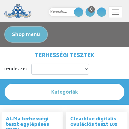
0
Shop menü
TERHESSÉGI TESZTEK
rendezze:
Kategóriák
Al-Ma terhességi
Clearblue digitális
teszt egylépéses
ovulációs teszt 10x