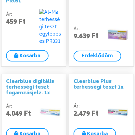
PR031
Ár:
459 Ft
Ár:
9.639 Ft
Kosárba
Érdeklődöm
Clearblue digitális
Clearblue Plus
terhességi teszt
terhességi teszt 1x
fogamzásjelz. 1x
Ár:
Ár:
4.049 Ft
2.479 Ft
Kosárba
Kosárba