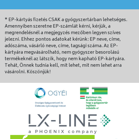
* EP-kártyás fizetés CSAK a gyógyszertárban lehetséges.
Amennyiben szeretne EP-számlát kérni, kérjük, a
megrendelésnél a megjegyzés mezőben legyen szíves
jelezni. Ehhez pontos adatokat kérünk: EP neve, címe,
adószáma, vásárló neve, címe, tagsági száma. Az EP-
kártyára megvásárolható, nem gyógyszer besorolású
termékeknél az látszik, hogy nem kapható EP-kártyára.
Tehát, Önnek tudnia kell, mit lehet, mit nem lehet arra
vásárolni. Köszönjük!