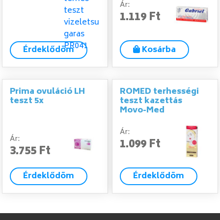
Ár:
1.119 Ft
Érdeklődöm
Kosárba
Prima ovuláció LH
ROMED terhességi
teszt 5x
teszt kazettás
Movo-Med
Ár:
Ár:
1.099 Ft
3.755 Ft
Érdeklődöm
Érdeklődöm