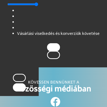
Vásárlási viselkedés és konverziók követése
KÖVESSEN BENNÜNKET A
közösségi médiában