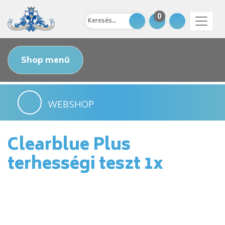
0
Shop menü
WEBSHOP
Clearblue Plus
terhességi teszt 1x