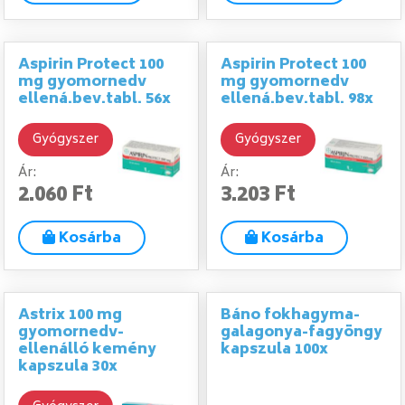
Aspirin Protect 100
Aspirin Protect 100
mg gyomornedv
mg gyomornedv
ellená.bev.tabl. 56x
ellená.bev.tabl. 98x
Gyógyszer
Gyógyszer
Ár:
Ár:
2.060 Ft
3.203 Ft
Kosárba
Kosárba
Astrix 100 mg
Báno fokhagyma-
gyomornedv-
galagonya-fagyöngy
ellenálló kemény
kapszula 100x
kapszula 30x