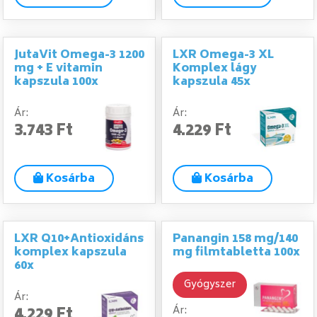
JutaVit Omega-3 1200
LXR Omega-3 XL
mg + E vitamin
Komplex lágy
kapszula 100x
kapszula 45x
Ár:
Ár:
3.743 Ft
4.229 Ft
Kosárba
Kosárba
LXR Q10+Antioxidáns
Panangin 158 mg/140
komplex kapszula
mg filmtabletta 100x
60x
Gyógyszer
Ár:
4.229 Ft
Ár: