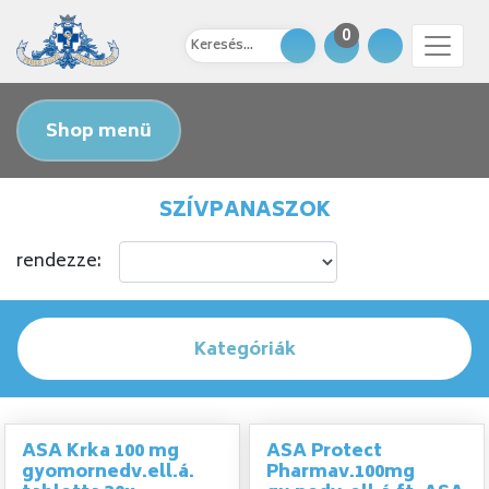
0
Shop menü
SZÍVPANASZOK
rendezze:
Kategóriák
ASA Krka 100 mg
ASA Protect
gyomornedv.ell.á.
Pharmav.100mg