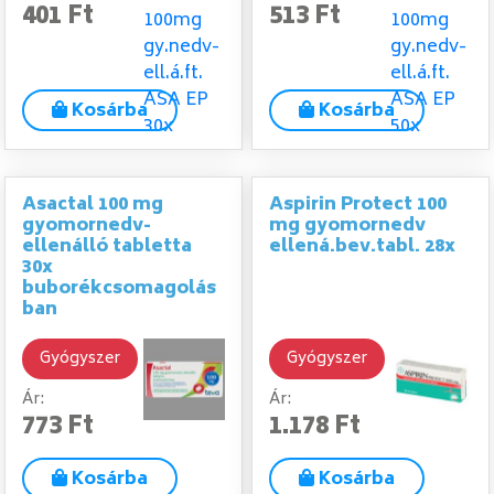
401 Ft
513 Ft
Kosárba
Kosárba
Asactal 100 mg
Aspirin Protect 100
gyomornedv-
mg gyomornedv
ellenálló tabletta
ellená.bev.tabl. 28x
30x
buborékcsomagolás
ban
Gyógyszer
Gyógyszer
Ár:
Ár:
773 Ft
1.178 Ft
Kosárba
Kosárba