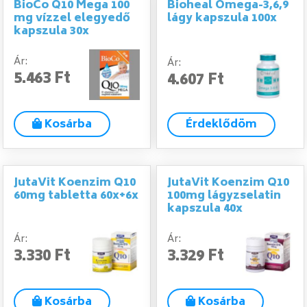
BioCo Q10 Mega 100
Bioheal Omega-3,6,9
mg vízzel elegyedő
lágy kapszula 100x
kapszula 30x
Ár:
Ár:
5.463 Ft
4.607 Ft
Kosárba
Érdeklődöm
JutaVit Koenzim Q10
JutaVit Koenzim Q10
60mg tabletta 60x+6x
100mg lágyzselatin
kapszula 40x
Ár:
Ár:
3.330 Ft
3.329 Ft
Kosárba
Kosárba