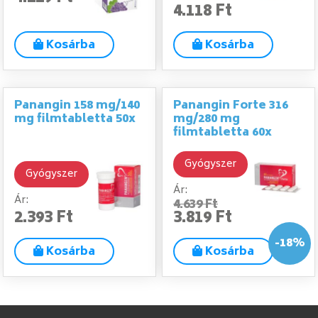
4.118 Ft
Kosárba
Kosárba
Panangin 158 mg/140
Panangin Forte 316
mg filmtabletta 50x
mg/280 mg
filmtabletta 60x
Gyógyszer
Gyógyszer
Ár:
Ár:
4.639 Ft
2.393 Ft
3.819 Ft
-18%
Kosárba
Kosárba