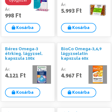
Gyógyszer
Ár:
5.993 Ft
Ár:
998 Ft
Kosárba
Kosárba
Béres Omega-3
BioCo Omega-3,6,9
étrkieg. lágyzsel.
lágyzselatin
kapszula 100x
kapszula 60x
Ár:
Ár:
4.121 Ft
4.967 Ft
Kosárba
Kosárba