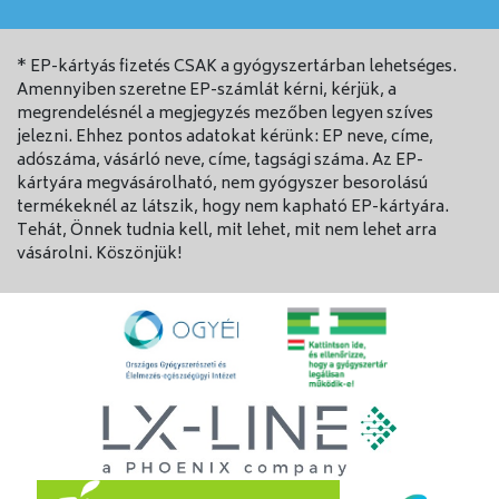
* EP-kártyás fizetés CSAK a gyógyszertárban lehetséges.
Amennyiben szeretne EP-számlát kérni, kérjük, a
megrendelésnél a megjegyzés mezőben legyen szíves
jelezni. Ehhez pontos adatokat kérünk: EP neve, címe,
adószáma, vásárló neve, címe, tagsági száma. Az EP-
kártyára megvásárolható, nem gyógyszer besorolású
termékeknél az látszik, hogy nem kapható EP-kártyára.
Tehát, Önnek tudnia kell, mit lehet, mit nem lehet arra
vásárolni. Köszönjük!