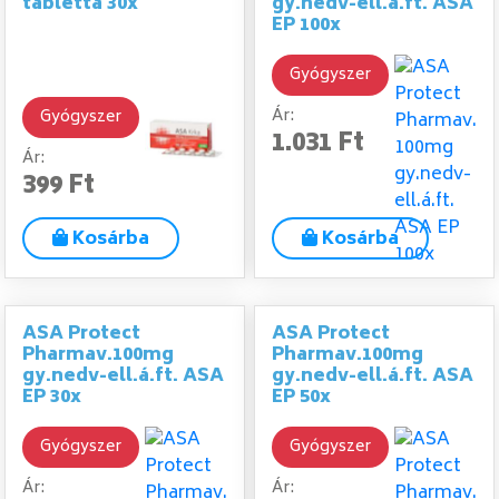
tabletta 30x
gy.nedv-ell.á.ft. ASA
EP 100x
Gyógyszer
Ár:
Gyógyszer
1.031 Ft
Ár:
399 Ft
Kosárba
Kosárba
ASA Protect
ASA Protect
Pharmav.100mg
Pharmav.100mg
gy.nedv-ell.á.ft. ASA
gy.nedv-ell.á.ft. ASA
EP 30x
EP 50x
Gyógyszer
Gyógyszer
Ár:
Ár: