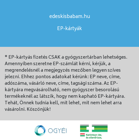
edeskisbabam.hu
EP-kártyák
* EP-kártyás fizetés CSAK a gyógyszertárban lehetséges.
Amennyiben szeretne EP-számlát kérni, kérjük, a
megrendelésnél a megjegyzés mezőben legyen szíves
jelezni. Ehhez pontos adatokat kérünk: EP neve, címe,
adószáma, vásárló neve, címe, tagsági száma. Az EP-
kártyára megvásárolható, nem gyógyszer besorolású
termékeknél az látszik, hogy nem kapható EP-kártyára.
Tehát, Önnek tudnia kell, mit lehet, mit nem lehet arra
vásárolni. Köszönjük!