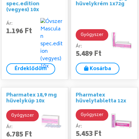
spec.edition
hüvelykrém 1x72g
(vegyes) 10x
Ár:
1.196 Ft
Gyógyszer
Ár:
5.489 Ft
Érdeklődöm
Kosárba
Pharmatex 18,9 mg
Pharmatex
hüvelykúp 10x
hüvelytabletta 12x
Gyógyszer
Gyógyszer
Ár:
Ár:
5.453 Ft
6.785 Ft