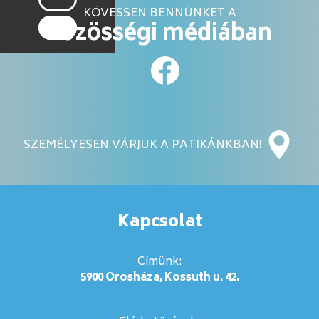
KÖVESSEN BENNÜNKET A
közösségi médiában
SZEMÉLYESEN VÁRJUK A PATIKÁNKBAN!
Kapcsolat
Címünk:
5900 Orosháza, Kossuth u. 42.