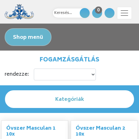
0
Shop menü
FOGAMZÁSGÁTLÁS
rendezze:
Kategóriák
Óvszer Masculan 1
Óvszer Masculan 2
10x
10x