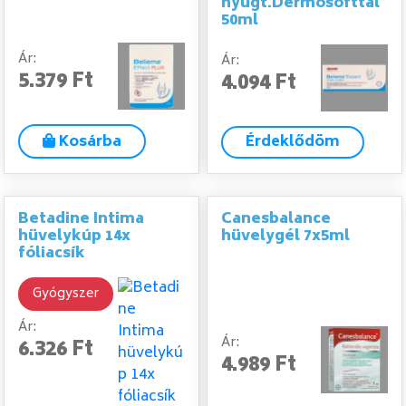
nyugt.Dermosofttal
50ml
Ár:
Ár:
5.379 Ft
4.094 Ft
Kosárba
Érdeklődöm
Betadine Intima
Canesbalance
hüvelykúp 14x
hüvelygél 7x5ml
fóliacsík
Gyógyszer
Ár:
Ár:
6.326 Ft
4.989 Ft