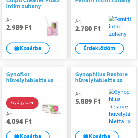
Colpo Cleaner Plusz
Femifit intim zuhany
intim zuhany
Ár:
Ár:
2.989 Ft
2.780 Ft
Kosárba
Érdeklődöm
Gynoflor
Gynophilus Restore
hüvelytabletta 6x
hüvelytabletta 2x
Ár:
5.889 Ft
Gyógyszer
Ár:
4.094 Ft
Kosárba
Kosárba