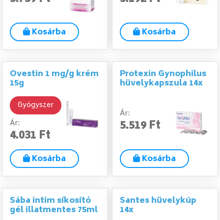
Kosárba
Kosárba
Ovestin 1 mg/g krém
Protexin Gynophilus
15g
hüvelykapszula 14x
Gyógyszer
Ár:
5.519 Ft
Ár:
4.031 Ft
Kosárba
Kosárba
Sába intim síkosító
Santes hüvelykúp
gél illatmentes 75ml
14x