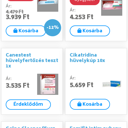
Ár:
Ár:
4.479 Ft
3.939 Ft
4.253 Ft
-12%
Kosárba
Kosárba
Canestest
Cikatridina
hüvelyfertőzés teszt
hüvelykúp 10x
1x
Ár:
Ár:
5.659 Ft
3.535 Ft
Érdeklődöm
Kosárba