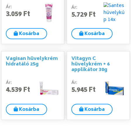
Ár:
Ár:
3.059 Ft
5.729 Ft
Kosárba
Kosárba
Vagisan hüvelykrém
Vitagyn C
hidratáló 25g
hüvelykrém + 6
applikátor 30g
Ár:
Ár:
4.539 Ft
5.945 Ft
Kosárba
Kosárba