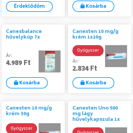
Érdeklődöm
Kosárba
Canesbalance
Canesten 10 mg/g
hüvelykúp 7x
krém 1x20g
Gyógyszer
Ár:
4.989 Ft
Ár:
2.834 Ft
Kosárba
Kosárba
Canesten 10 mg/g
Canesten Uno 500
krém 30g
mg lágy
hüvelykapszula 1x
Gyógyszer
Gyógyszer