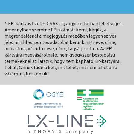
* EP-kártyás fizetés CSAK a gyógyszertárban lehetséges.
Amennyiben szeretne EP-számlát kérni, kérjük, a
megrendelésnél a megjegyzés mezőben legyen szíves
jelezni. Ehhez pontos adatokat kérünk: EP neve, címe,
adószáma, vásárló neve, címe, tagsági száma. Az EP-
kártyára megvásárolható, nem gyógyszer besorolású
termékeknél az látszik, hogy nem kapható EP-kártyára.
Tehát, Önnek tudnia kell, mit lehet, mit nem lehet arra
vásárolni. Köszönjük!