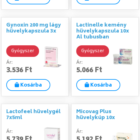
Gynoxin 200 mg lágy
Lactinelle kemény
hüvelykapszula 3x
hüvelykapszula 10x
Al tubusban
Gyógyszer
Gyógyszer
Ár:
Ár:
3.536 Ft
5.066 Ft
Kosárba
Kosárba
Lactofeel hüvelygél
Micovag Plus
7x5ml
hüvelykúp 10x
Ár:
Ár:
5.739 Ft
5.192 Ft