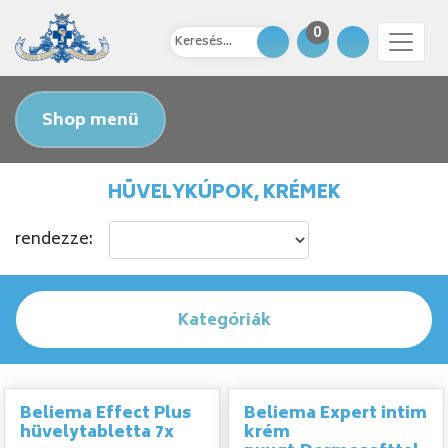
0
Shop menü
HÜVELYKÚPOK, KRÉMEK
rendezze:
Kategóriák
Beliema Effect Plus
Beliema Expert intim
hüvelytabletta 7x
krém