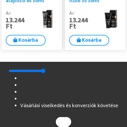
alapozó 45 30ml
fluid 35 30ml
Ár:
Ár:
13.244
13.244
Ft
Ft
Kosárba
Kosárba
Vásárlási viselkedés és konverziók követése