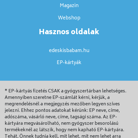
Magazin
Webshop
Hasznos oldalak
edeskisbabam.hu
EP-kártyák
* EP-kártyás fizetés CSAK a gyógyszertárban lehetséges.
Amennyiben szeretne EP-számlát kérni, kérjük, a
megrendelésnél a megjegyzés mezőben legyen szíves
jelezni. Ehhez pontos adatokat kérünk: EP neve, címe,
adószáma, vásárló neve, címe, tagsági száma. Az EP-
kártyára megvásárolható, nem gyógyszer besorolású
termékeknél az látszik, hogy nem kapható EP-kártyára.
Tehát, Önnek tudnia kell, mit lehet, mit nem lehet arra