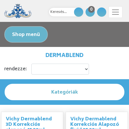
0
Shop menü
DERMABLEND
rendezze:
Kategóriák
Vichy Dermablend
Vichy Dermablend
3D Korrekciós
Korrekciós Alapozó