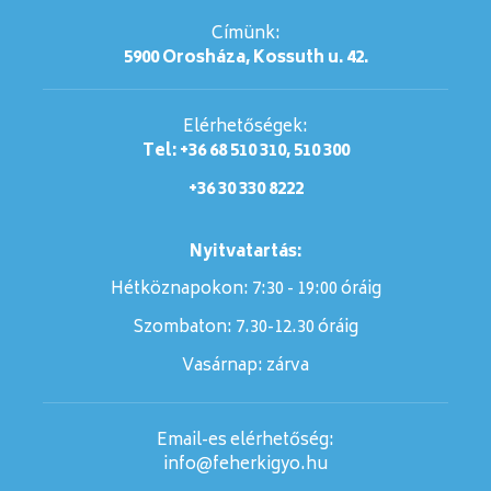
Címünk:
5900 Orosháza, Kossuth u. 42.
Elérhetőségek:
Tel: +36 68 510 310, 510 300
+36 30 330 8222
Nyitvatartás:
Hétköznapokon: 7:30 - 19:00 óráig
Szombaton:
7.30-12.30 óráig
Vasárnap:
zárva
Email-es elérhetőség:
info@feherkigyo.hu