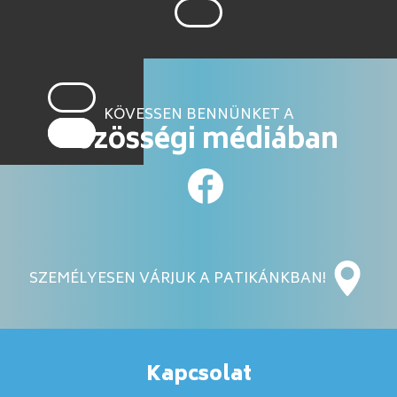
KÖVESSEN BENNÜNKET A
közösségi médiában
SZEMÉLYESEN VÁRJUK A PATIKÁNKBAN!
Kapcsolat