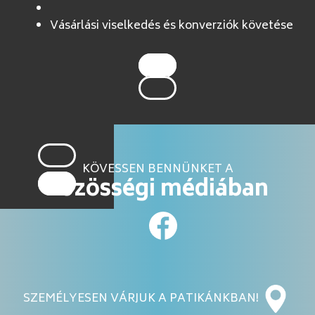
Vásárlási viselkedés és konverziók követése
KÖVESSEN BENNÜNKET A
közösségi médiában
SZEMÉLYESEN VÁRJUK A PATIKÁNKBAN!