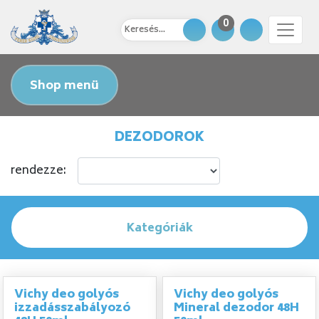
0
Shop menü
DEZODOROK
rendezze:
Kategóriák
Vichy deo golyós
Vichy deo golyós
izzadásszabályozó
Mineral dezodor 48H