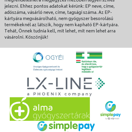
megrendelésnél a megjegyzés mezőben legyen szíves
jelezni. Ehhez pontos adatokat kérünk: EP neve, címe,
adószáma, vásárló neve, címe, tagsági száma. Az EP-
kártyára megvásárolható, nem gyógyszer besorolású
termékeknél az látszik, hogy nem kapható EP-kártyára.
Tehát, Önnek tudnia kell, mit lehet, mit nem lehet arra
vásárolni. Köszönjük!