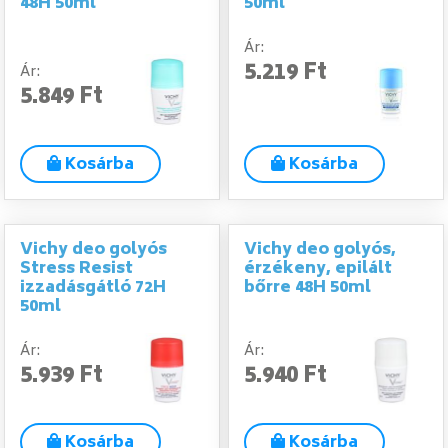
48H 50ml
50ml
Ár:
5.219 Ft
Ár:
5.849 Ft
Kosárba
Kosárba
Vichy deo golyós
Vichy deo golyós,
Stress Resist
érzékeny, epilált
izzadásgátló 72H
bőrre 48H 50ml
50ml
Ár:
Ár:
5.939 Ft
5.940 Ft
Kosárba
Kosárba