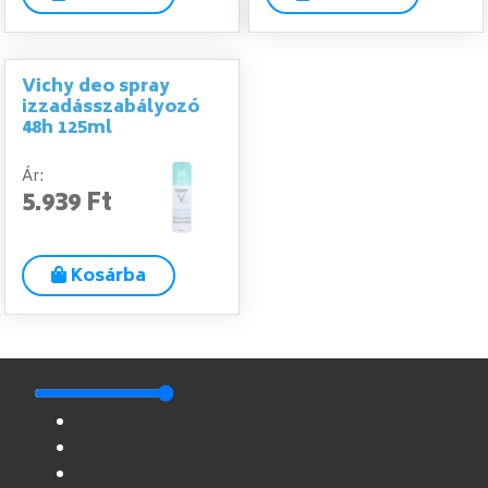
Vichy deo spray
izzadásszabályozó
48h 125ml
Ár:
5.939 Ft
Kosárba