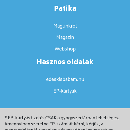
Patika
Magunkról
Magazin
Webshop
Hasznos oldalak
edeskisbabam.hu
EP-kártyák
* EP-kártyás fizetés CSAK a gyógyszertárban lehetséges.
Amennyiben szeretne EP-számlát kérni, kérjük, a