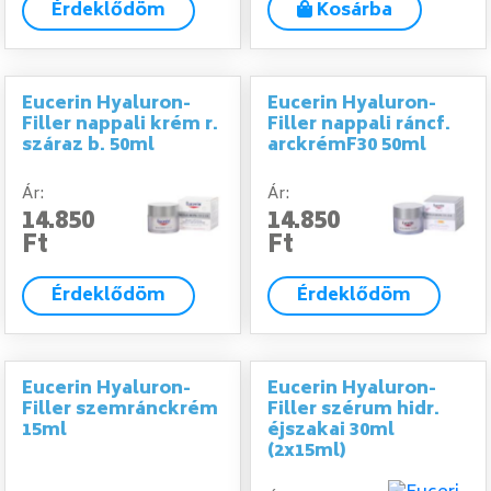
Érdeklődöm
Kosárba
Eucerin Hyaluron-
Eucerin Hyaluron-
Filler nappali krém r.
Filler nappali ráncf.
száraz b. 50ml
arckrémF30 50ml
Ár:
Ár:
14.850
14.850
Ft
Ft
Érdeklődöm
Érdeklődöm
Eucerin Hyaluron-
Eucerin Hyaluron-
Filler szemránckrém
Filler szérum hidr.
15ml
éjszakai 30ml
(2x15ml)