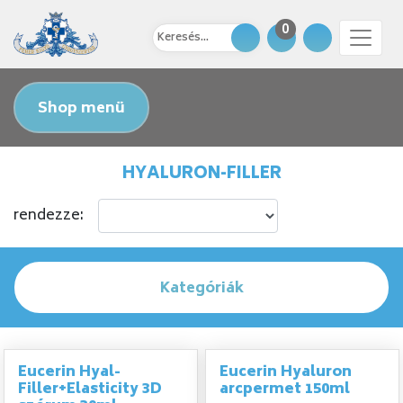
0
Shop menü
HYALURON-FILLER
rendezze:
Kategóriák
Eucerin Hyal-
Eucerin Hyaluron
Filler+Elasticity 3D
arcpermet 150ml