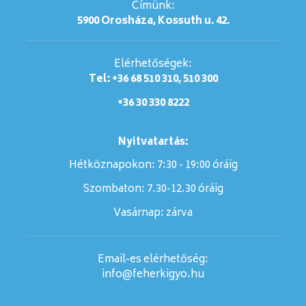
Címünk:
5900 Orosháza, Kossuth u. 42.
Elérhetőségek:
Tel: +36 68 510 310, 510 300
+36 30 330 8222
Nyitvatartás:
Hétköznapokon: 7:30 - 19:00 óráig
Szombaton:
7.30-12.30 óráig
Vasárnap:
zárva
Email-es elérhetőség:
info@feherkigyo.hu