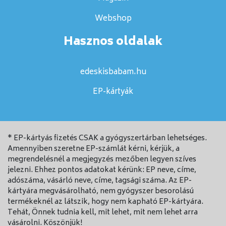
Webshop
Hasznos oldalak
edeskisbabam.hu
EP-kártyák
* EP-kártyás fizetés CSAK a gyógyszertárban lehetséges.
Amennyiben szeretne EP-számlát kérni, kérjük, a
megrendelésnél a megjegyzés mezőben legyen szíves
jelezni. Ehhez pontos adatokat kérünk: EP neve, címe,
adószáma, vásárló neve, címe, tagsági száma. Az EP-
kártyára megvásárolható, nem gyógyszer besorolású
termékeknél az látszik, hogy nem kapható EP-kártyára.
Tehát, Önnek tudnia kell, mit lehet, mit nem lehet arra
vásárolni. Köszönjük!