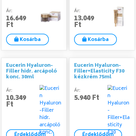
Ár:
Ár:
16.649
13.049
Ft
Ft
Kosárba
Kosárba
Eucerin Hyaluron-
Eucerin Hyaluron-
Filler hidr. arcápoló
Filler+Elasticity F30
konc. 30ml
kézkrém 75ml
Ár:
Ár:
10.349
5.940 Ft
Ft
Érdeklődöm
Érdeklődöm