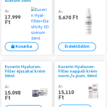
szérum 30ml
Ár:
Ár:
17.999
5.670 Ft
Ft
Kosárba
Érdeklődöm
Eucerin Hyaluron-
Eucerin Hyaluron-
Filler éjszakai krém
Filler nappali krém
50ml
norm./v.pum. 50ml
Ár:
Ár:
15.110
15.098
Ft
Ft