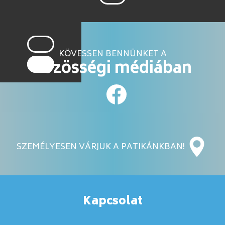
KÖVESSEN BENNÜNKET A
közösségi médiában
SZEMÉLYESEN VÁRJUK A PATIKÁNKBAN!
Kapcsolat