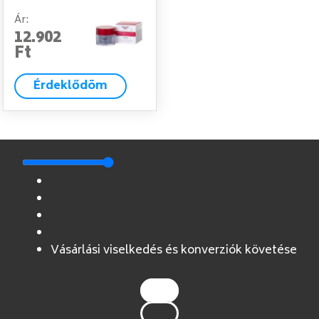
Ár:
12.902
Ft
Érdeklődöm
Vásárlási viselkedés és konverziók követése