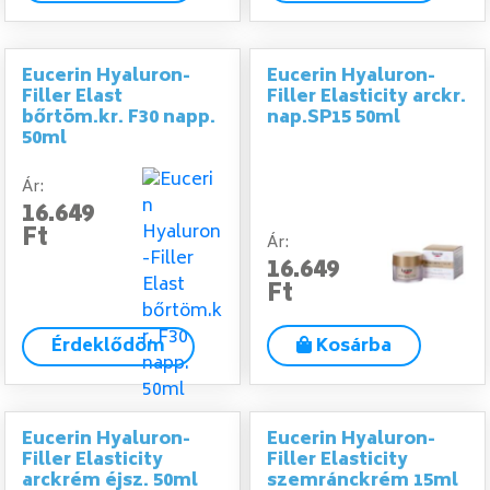
Eucerin Hyaluron-
Eucerin Hyaluron-
Filler Elast
Filler Elasticity arckr.
bőrtöm.kr. F30 napp.
nap.SP15 50ml
50ml
Ár:
16.649
Ft
Ár:
16.649
Ft
Érdeklődöm
Kosárba
Eucerin Hyaluron-
Eucerin Hyaluron-
Filler Elasticity
Filler Elasticity
arckrém éjsz. 50ml
szemránckrém 15ml