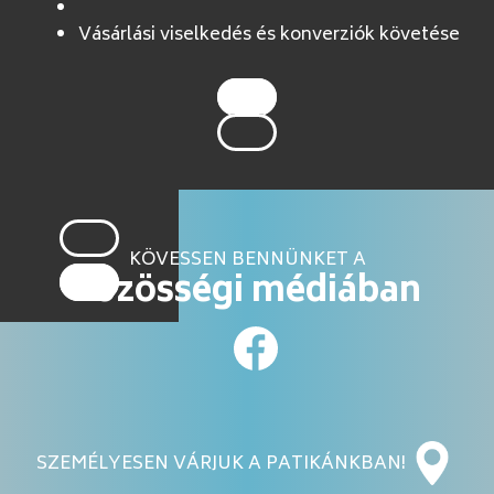
Vásárlási viselkedés és konverziók követése
KÖVESSEN BENNÜNKET A
közösségi médiában
SZEMÉLYESEN VÁRJUK A PATIKÁNKBAN!