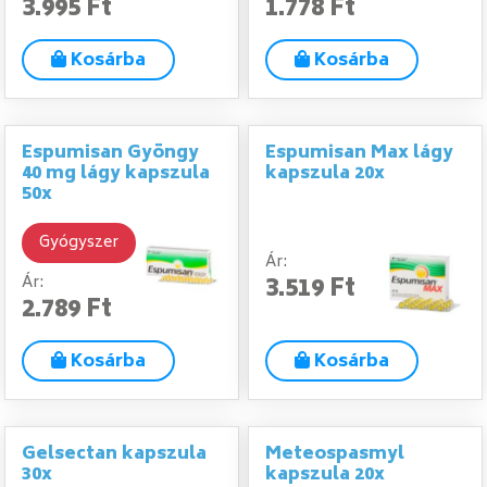
3.995 Ft
1.778 Ft
Kosárba
Kosárba
Espumisan Gyöngy
Espumisan Max lágy
40 mg lágy kapszula
kapszula 20x
50x
Gyógyszer
Ár:
3.519 Ft
Ár:
2.789 Ft
Kosárba
Kosárba
Gelsectan kapszula
Meteospasmyl
30x
kapszula 20x