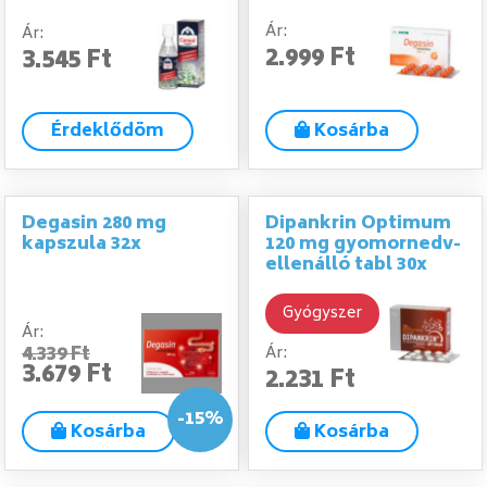
Ár:
Ár:
2.999 Ft
3.545 Ft
Érdeklődöm
Kosárba
Degasin 280 mg
Dipankrin Optimum
kapszula 32x
120 mg gyomornedv-
ellenálló tabl 30x
Gyógyszer
Ár:
4.339 Ft
Ár:
3.679 Ft
2.231 Ft
-15%
Kosárba
Kosárba