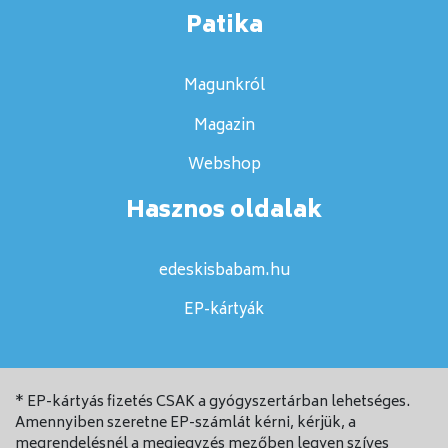
Patika
Magunkról
Magazin
Webshop
Hasznos oldalak
edeskisbabam.hu
EP-kártyák
* EP-kártyás fizetés CSAK a gyógyszertárban lehetséges.
Amennyiben szeretne EP-számlát kérni, kérjük, a
megrendelésnél a megjegyzés mezőben legyen szíves