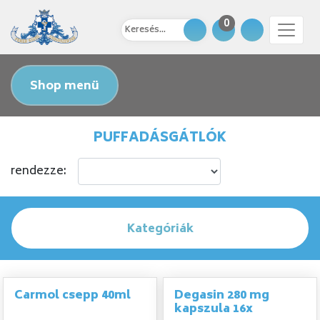
0
Shop menü
PUFFADÁSGÁTLÓK
rendezze:
Kategóriák
Carmol csepp 40ml
Degasin 280 mg
kapszula 16x