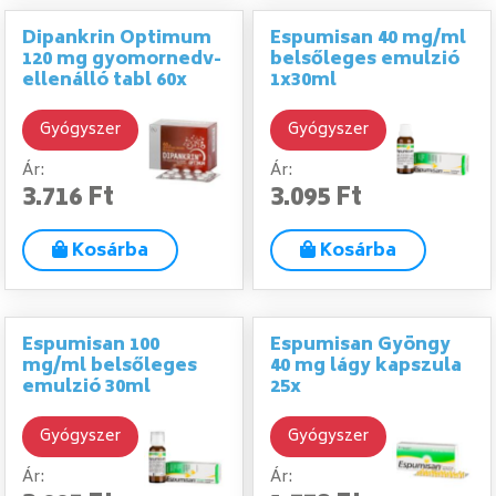
Dipankrin Optimum
Espumisan 40 mg/ml
120 mg gyomornedv-
belsőleges emulzió
ellenálló tabl 60x
1x30ml
Gyógyszer
Gyógyszer
Ár:
Ár:
3.716 Ft
3.095 Ft
Kosárba
Kosárba
Espumisan 100
Espumisan Gyöngy
mg/ml belsőleges
40 mg lágy kapszula
emulzió 30ml
25x
Gyógyszer
Gyógyszer
Ár:
Ár: