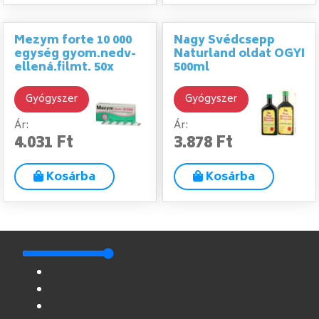
Mezym forte 10 000
Nagy Svédcsepp
egység gyom.nedv-
Naturland oldat OGYI
ellená.filmt. 50x
500ml
Gyógyszer
Gyógyszer
Ár:
Ár:
4.031 Ft
3.878 Ft
Kosárba
Kosárba