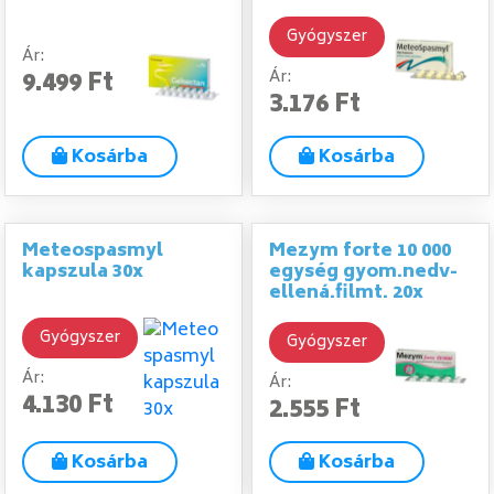
Gyógyszer
Ár:
9.499 Ft
Ár:
3.176 Ft
Kosárba
Kosárba
Meteospasmyl
Mezym forte 10 000
kapszula 30x
egység gyom.nedv-
ellená.filmt. 20x
Gyógyszer
Gyógyszer
Ár:
Ár:
4.130 Ft
2.555 Ft
Kosárba
Kosárba