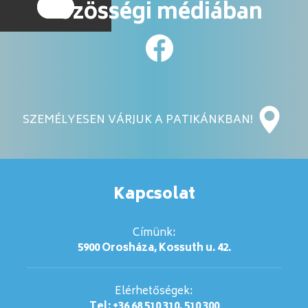
közösségi médiában
SZEMÉLYESEN VÁRJUK A PATIKÁNKBAN!
Kapcsolat
Címünk:
5900 Orosháza, Kossuth u. 42.
Elérhetőségek:
Tel: +36 68 510 310, 510 300