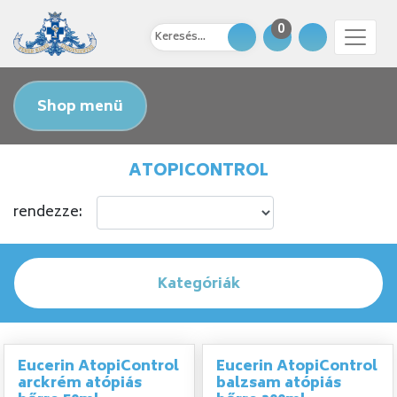
0
Shop menü
ATOPICONTROL
rendezze:
Kategóriák
Eucerin AtopiControl
Eucerin AtopiControl
arckrém atópiás
balzsam atópiás