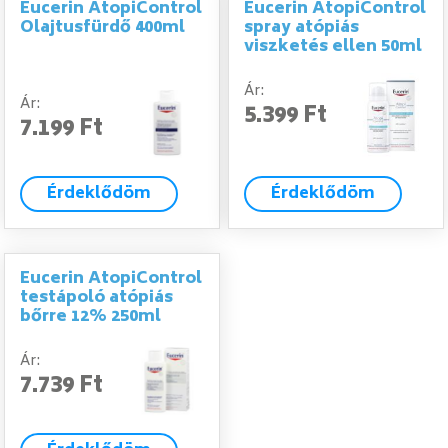
Eucerin AtopiControl
Eucerin AtopiControl
Olajtusfürdő 400ml
spray atópiás
viszketés ellen 50ml
Ár:
Ár:
5.399 Ft
7.199 Ft
Érdeklődöm
Érdeklődöm
Eucerin AtopiControl
testápoló atópiás
bőrre 12% 250ml
Ár:
7.739 Ft