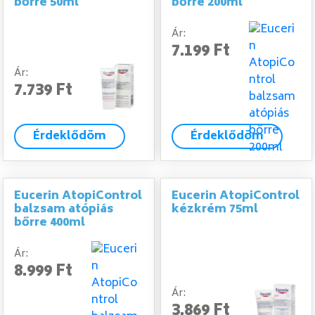
bőrre 50ml
bőrre 200ml
Ár:
7.199 Ft
Ár:
7.739 Ft
Érdeklődöm
Érdeklődöm
Eucerin AtopiControl
Eucerin AtopiControl
balzsam atópiás
kézkrém 75ml
bőrre 400ml
Ár:
8.999 Ft
Ár:
3.869 Ft