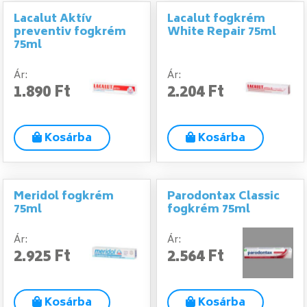
Lacalut Aktív
Lacalut fogkrém
preventiv fogkrém
White Repair 75ml
75ml
Ár:
Ár:
1.890 Ft
2.204 Ft
Kosárba
Kosárba
Meridol fogkrém
Parodontax Classic
75ml
fogkrém 75ml
Ár:
Ár:
2.925 Ft
2.564 Ft
Kosárba
Kosárba