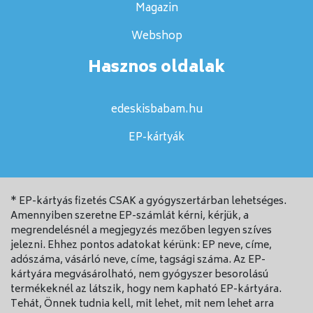
Magazin
Webshop
Hasznos oldalak
edeskisbabam.hu
EP-kártyák
* EP-kártyás fizetés CSAK a gyógyszertárban lehetséges.
Amennyiben szeretne EP-számlát kérni, kérjük, a
megrendelésnél a megjegyzés mezőben legyen szíves
jelezni. Ehhez pontos adatokat kérünk: EP neve, címe,
adószáma, vásárló neve, címe, tagsági száma. Az EP-
kártyára megvásárolható, nem gyógyszer besorolású
termékeknél az látszik, hogy nem kapható EP-kártyára.
Tehát, Önnek tudnia kell, mit lehet, mit nem lehet arra