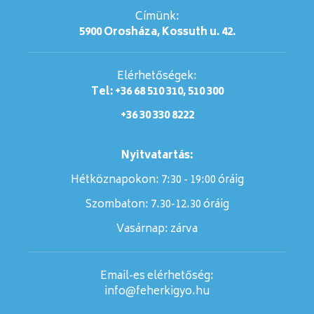
Címünk:
5900 Orosháza, Kossuth u. 42.
Elérhetőségek:
Tel: +36 68 510 310, 510 300
+36 30 330 8222
Nyitvatartás:
Hétköznapokon: 7:30 - 19:00 óráig
Szombaton:
7.30-12.30 óráig
Vasárnap:
zárva
Email-es elérhetőség:
info@feherkigyo.hu