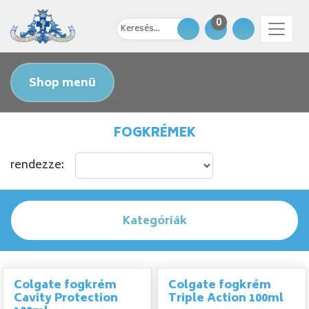
0
Shop menü
FOGKRÉMEK
rendezze:
Kategóriák
Colgate fogkrém
Colgate fogkrém
Cavity Protection
Triple Action 100ml