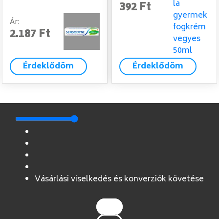
392 Ft
Ár:
2.187 Ft
Érdeklődöm
Érdeklődöm
Vásárlási viselkedés és konverziók követése