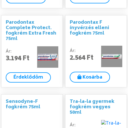
Parodontax
Parodontax F
Complete Protect.
ínyvérzés elleni
fogkrém Extra Fresh
fogkrém 75ml
75ml
Ár:
Ár:
2.564 Ft
3.194 Ft
Érdeklődöm
Kosárba
Sensodyne-F
Tra-la-la gyermek
fogkrém 75ml
fogkrém vegyes
50ml
Ár: