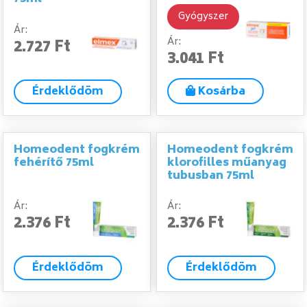
Gyógyszer
Ár:
Ár:
2.727 Ft
3.041 Ft
Érdeklődöm
Kosárba
Homeodent fogkrém
Homeodent fogkrém
fehérítő 75ml
klorofilles műanyag
tubusban 75ml
Ár:
Ár:
2.376 Ft
2.376 Ft
Érdeklődöm
Érdeklődöm