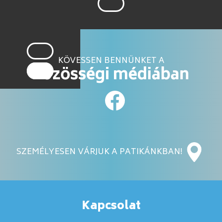
KÖVESSEN BENNÜNKET A
közösségi médiában
SZEMÉLYESEN VÁRJUK A PATIKÁNKBAN!
Kapcsolat