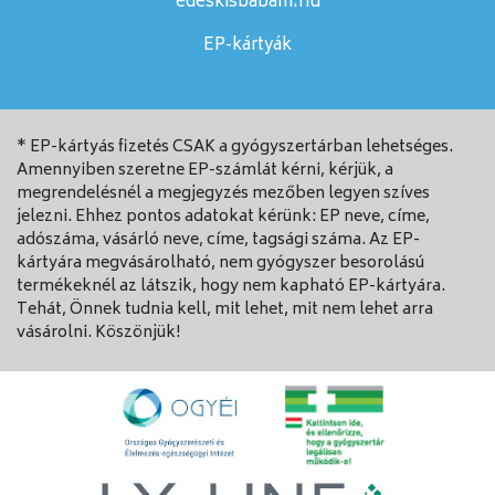
edeskisbabam.hu
EP-kártyák
* EP-kártyás fizetés CSAK a gyógyszertárban lehetséges.
Amennyiben szeretne EP-számlát kérni, kérjük, a
megrendelésnél a megjegyzés mezőben legyen szíves
jelezni. Ehhez pontos adatokat kérünk: EP neve, címe,
adószáma, vásárló neve, címe, tagsági száma. Az EP-
kártyára megvásárolható, nem gyógyszer besorolású
termékeknél az látszik, hogy nem kapható EP-kártyára.
Tehát, Önnek tudnia kell, mit lehet, mit nem lehet arra
vásárolni. Köszönjük!