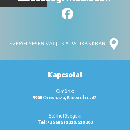
SZEMÉLYESEN VÁRJUK A PATIKÁNKBAN!
Kapcsolat
Címünk:
5900 Orosháza, Kossuth u. 42.
Elérhetőségek:
Tel: +36 68 510 310, 510 300