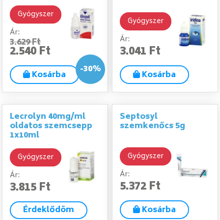
Gyógyszer
Gyógyszer
Ár:
Ár:
3.629 Ft
2.540 Ft
3.041 Ft
-30%
Kosárba
Kosárba
Lecrolyn 40mg/ml
Septosyl
oldatos szemcsepp
szemkenőcs 5g
1x10ml
Gyógyszer
Gyógyszer
Ár:
Ár:
5.372 Ft
3.815 Ft
Érdeklődöm
Kosárba