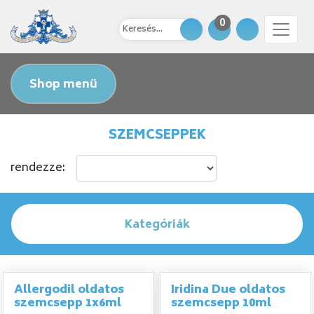
0
Shop menü
SZEMCSEPPEK
rendezze:
Kategóriák
Allergodil oldatos
Iridina Due oldatos
szemcsepp 1x6ml
szemcsepp 10ml