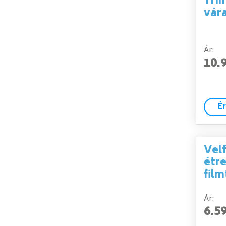
Trim
vár
Ár:
10.
É
Vel
étr
film
Ár:
6.5