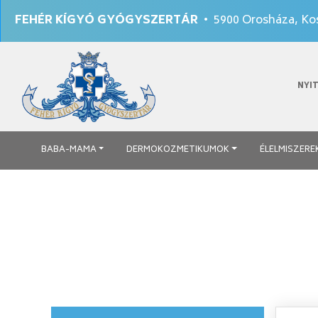
FEHÉR KÍGYÓ GYÓGYSZERTÁR
• 5900 Orosháza, Kos
NYI
BABA-MAMA
DERMOKOZMETIKUMOK
ÉLELMISZERE