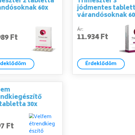
eszter 2 tabletta
Trimeszter 3
andósoknak 60x
jódmentes tablet
várandósoknak 6
Ár:
11.934 Ft
989 Ft
rdeklődöm
Érdeklődöm
fem
endkiegészítő
tabletta 30x
97 Ft