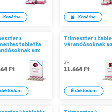
Kosárba
Kosárba
eszter 1
Trimeszter 1 table
mentes tabletta
várandósoknak 6
andósoknak 60x
Ár:
664 Ft
11.664 Ft
rdeklődöm
Érdeklődöm