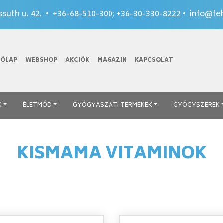
suth u. 42. •
+36-68-510-300
;
+36-30-330-8222
•
info@feh
TÓLAP
WEBSHOP
AKCIÓK
MAGAZIN
KAPCSOLAT
K
ÉLETMÓD
GYÓGYÁSZATI TERMÉKEK
GYÓGYSZEREK
KISMAMA VITAMINOK