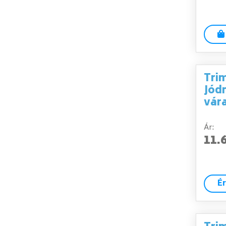
Trim
Jód
vár
Ár:
11.
É