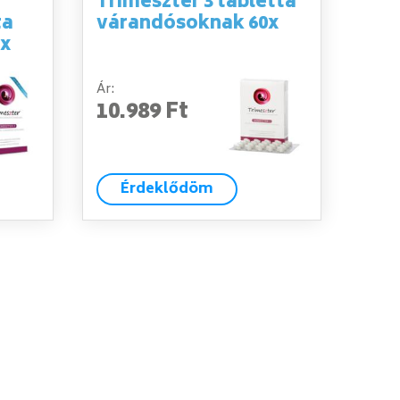
Trimeszter 3 tabletta
ta
várandósoknak 60x
0x
Ár:
10.989 Ft
Érdeklődöm