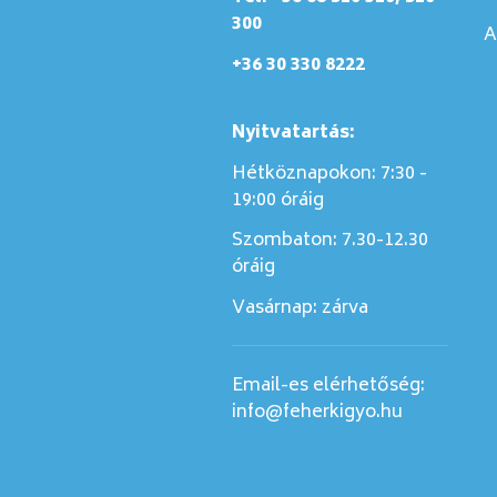
300
A
+36 30 330 8222
Nyitvatartás:
Hétköznapokon: 7:30 -
19:00 óráig
Szombaton:
7.30-12.30
óráig
Vasárnap:
zárva
Email-es elérhetőség:
info@feherkigyo.hu