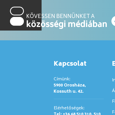
KÖVESSEN BENNÜNKET A
közösségi médiában
Kapcsolat
Címünk:
I
5900 Orosháza,
Á
Kossuth u. 42.
F
Elérhetőségek:
F
Tel: +36 68 510 310, 510