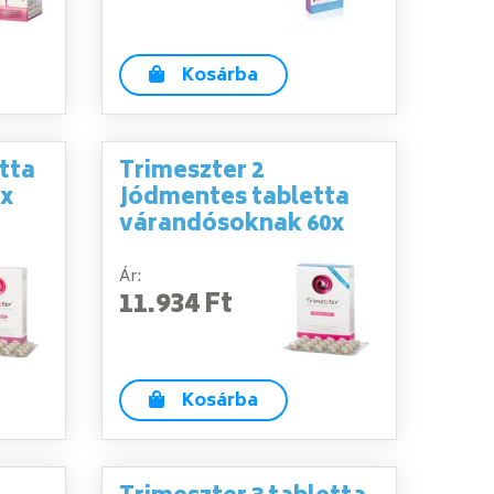
Kosárba
tta
Trimeszter 2
0x
Jódmentes tabletta
várandósoknak 60x
Ár:
11.934 Ft
Kosárba