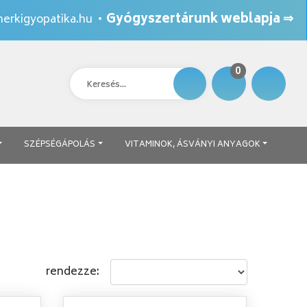
Gyógyszertárunk weblapja ⇒
erkigyopatika.hu
•
0
SZÉPSÉGÁPOLÁS
VITAMINOK, ÁSVÁNYI ANYAGOK
rendezze: