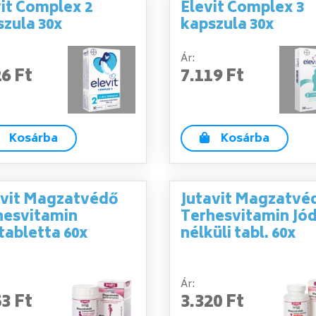
it Complex 2
Elevit Complex 3
szula 30x
kapszula 30x
Ár:
26 Ft
7.119 Ft
Kosárba
Kosárba
avit Magzatvédő
Jutavit Magzatvé
hesvitamin
Terhesvitamin Jó
tabletta 60x
nélküli tabl. 60x
Ár:
53 Ft
3.320 Ft