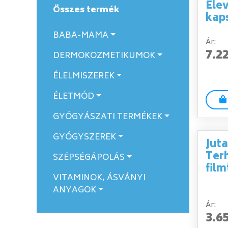
Elev
Összes termék
kap
BABA-MAMA
Ár:
7.2
DERMOKOZMETIKUMOK
ÉLELMISZEREK
ÉLETMÓD
GYÓGYÁSZATI TERMÉKEK
GYÓGYSZEREK
Jut
Ter
SZÉPSÉGÁPOLÁS
film
VITAMINOK, ÁSVÁNYI
ANYAGOK
Ár:
3.6