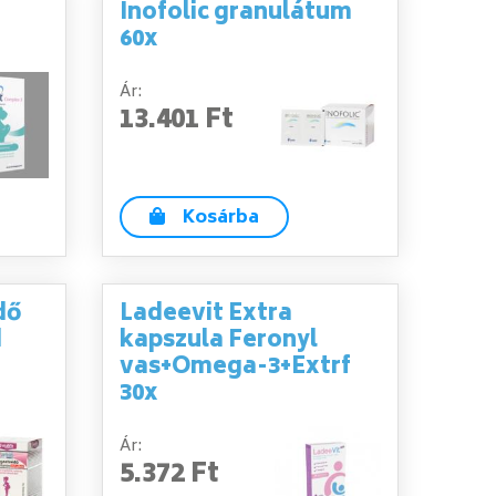
Inofolic granulátum
60x
Ár:
13.401 Ft
Kosárba
dő
Ladeevit Extra
d
kapszula Feronyl
vas+Omega-3+Extrf
30x
Ár:
5.372 Ft