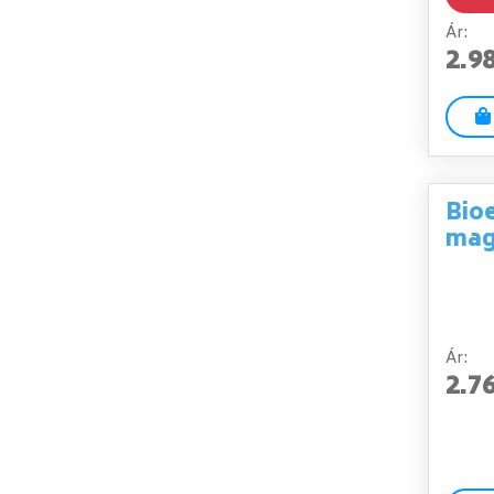
Ár:
2.9
Bioe
mag
Ár:
2.7