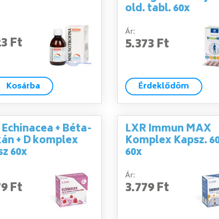
old. tabl. 60x
Ár:
23 Ft
5.373 Ft
Kosárba
Érdeklődöm
 Echinacea + Béta-
LXR Immun MAX
kán + D komplex
Komplex Kapsz. 6
sz 60x
60x
Ár:
79 Ft
3.779 Ft