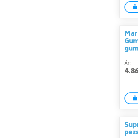
Mar
Gum
gum
Ár:
4.8
Sup
pez