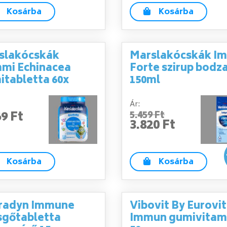
Kosárba
Kosárba
slakócskák
Marslakócskák I
mi Echinacea
Forte szirup bodza
itabletta 60x
150ml
Ár:
69 Ft
5.459 Ft
3.820 Ft
Kosárba
Kosárba
radyn Immune
Vibovit By Eurovit
sgőtabletta
Immun gumivitam