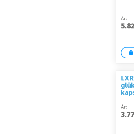
Ár:
5.8
LXR
glü
kap
Ár:
3.7