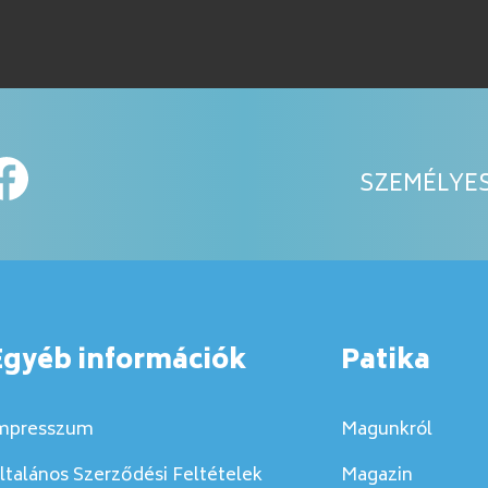
SZEMÉLYES
Egyéb információk
Patika
mpresszum
Magunkról
ltalános Szerződési Feltételek
Magazin