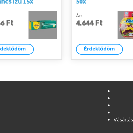
ncs ízű 15x
50x
Ár:
46 Ft
4.644 Ft
rdeklődöm
Érdeklődöm
Vásárlás