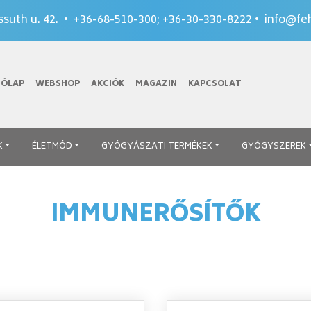
suth u. 42. •
+36-68-510-300
;
+36-30-330-8222
•
info@feh
TÓLAP
WEBSHOP
AKCIÓK
MAGAZIN
KAPCSOLAT
K
ÉLETMÓD
GYÓGYÁSZATI TERMÉKEK
GYÓGYSZEREK
IMMUNERŐSÍTŐK