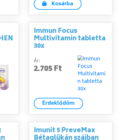
Kosárba
Immun Focus
CHEN
Multivitamin tabletta
30x
Ár:
2.705 Ft
Érdeklődöm
x
Imunit 5 PreveMax
an
Bétaglükán szájban