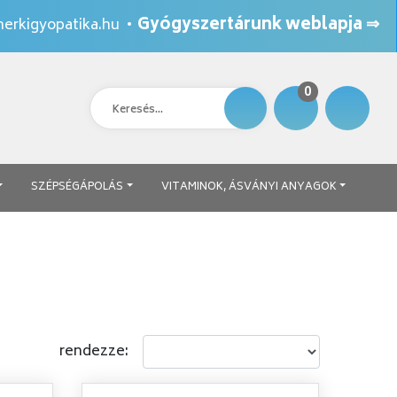
Gyógyszertárunk weblapja ⇒
erkigyopatika.hu
•
0
SZÉPSÉGÁPOLÁS
VITAMINOK, ÁSVÁNYI ANYAGOK
rendezze: