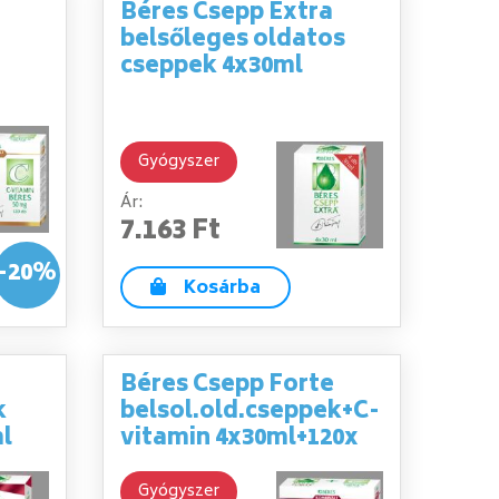
Béres Csepp Extra
belsőleges oldatos
cseppek 4x30ml
Gyógyszer
Ár:
7.163 Ft
-20%
Kosárba
Béres Csepp Forte
k
belsol.old.cseppek+C-
l
vitamin 4x30ml+120x
Gyógyszer