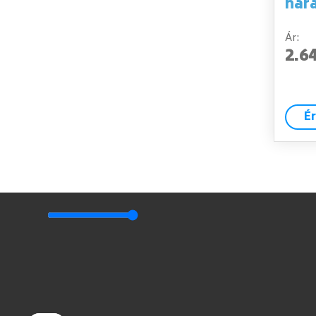
nara
Ár:
2.6
É