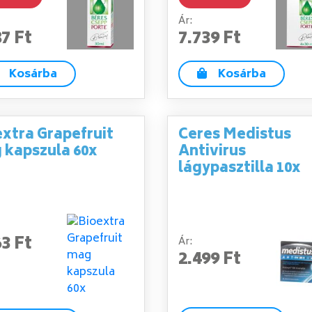
Ár:
87 Ft
7.739 Ft
Kosárba
Kosárba
xtra Grapefruit
Ceres Medistus
 kapszula 60x
Antivirus
lágypasztilla 10x
63 Ft
Ár:
2.499 Ft