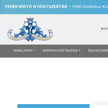
FEHÉR KÍGYÓ GYÓGYSZERTÁR
• 5900 Orosháza, Kos
NYI
BABA-MAMA
DERMOKOZMETIKUMOK
ÉLELMISZERE