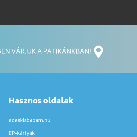
EN VÁRJUK A PATIKÁNKBAN!
Hasznos oldalak
edeskisbabam.hu
EP-kártyák