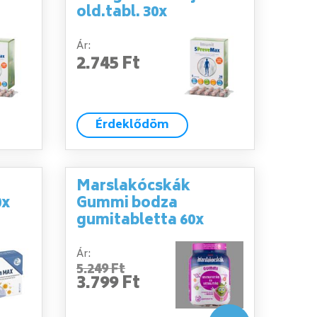
old.tabl. 30x
Ár:
2.745 Ft
Érdeklődöm
Marslakócskák
0x
Gummi bodza
gumitabletta 60x
Ár:
5.249 Ft
3.799 Ft