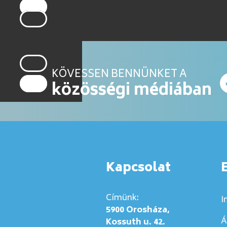
KÖVESSEN BENNÜNKET A
közösségi médiában
Kapcsolat
Címünk:
I
5900 Orosháza,
Á
Kossuth u. 42.