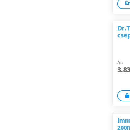
É
Dr.T
cse
Ár:
3.8
Imm
200