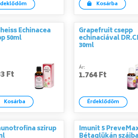
rdeklődöm
Kosárba
heiss Echinacea
Grapefruit csepp
pp 50ml
echinaciával DR.
30ml
Ár:
33 Ft
1.764 Ft
Kosárba
Érdeklődöm
unotrofina szirup
Imunit 5 PreveMa
ml
Bétaglükán szájb