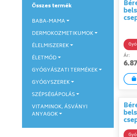
Bér
Összes termék
bel
cse
BABA-MAMA
DERMOKOZMETIKUMOK
Gyó
ÉLELMISZEREK
Ár:
ÉLETMÓD
6.8
GYÓGYÁSZATI TERMÉKEK
GYÓGYSZEREK
SZÉPSÉGÁPOLÁS
Bér
VITAMINOK, ÁSVÁNYI
bels
ANYAGOK
cse
Gyó