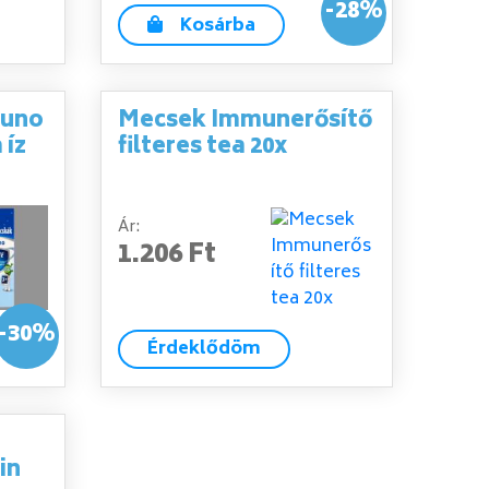
-28%
Kosárba
muno
Mecsek Immunerősítő
 íz
filteres tea 20x
Ár:
1.206 Ft
-30%
Érdeklődöm
in