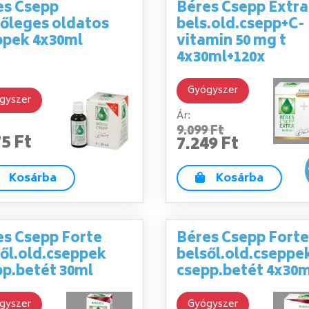
es Csepp
Béres Csepp Extra
sőleges oldatos
bels.old.csepp+C-
ppek 4x30ml
vitamin 50 mg t
4x30ml+120x
Gyógyszer
gyszer
Ár:
9.099 Ft
75 Ft
7.249 Ft
Kosárba
Kosárba
es Csepp Forte
Béres Csepp Forte
ől.old.cseppek
belsől.old.cseppe
pp.betét 30ml
csepp.betét 4x30m
gyszer
Gyógyszer