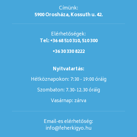
Címünk:
5900 Orosháza, Kossuth u. 42.
Elérhetőségek:
Tel: +36 68 510 310, 510 300
+36 30 330 8222
Nyitvatartás:
Hétköznapokon: 7:30 - 19:00 óráig
Szombaton:
7.30-12.30 óráig
Vasárnap:
zárva
Email-es elérhetőség:
info@feherkigyo.hu