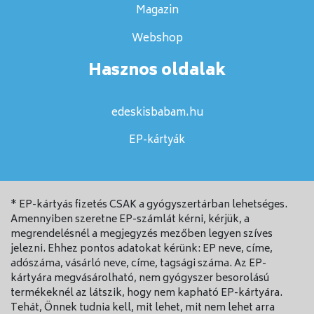
Magazin
Webshop
Hasznos oldalak
edeskisbabam.hu
EP-kártyák
* EP-kártyás fizetés CSAK a gyógyszertárban lehetséges.
Amennyiben szeretne EP-számlát kérni, kérjük, a
megrendelésnél a megjegyzés mezőben legyen szíves
jelezni. Ehhez pontos adatokat kérünk: EP neve, címe,
adószáma, vásárló neve, címe, tagsági száma. Az EP-
kártyára megvásárolható, nem gyógyszer besorolású
termékeknél az látszik, hogy nem kapható EP-kártyára.
Tehát, Önnek tudnia kell, mit lehet, mit nem lehet arra