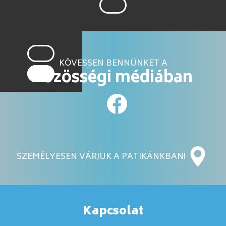
KÖVESSEN BENNÜNKET A
közösségi médiában
SZEMÉLYESEN VÁRJUK A PATIKÁNKBAN!
Kapcsolat