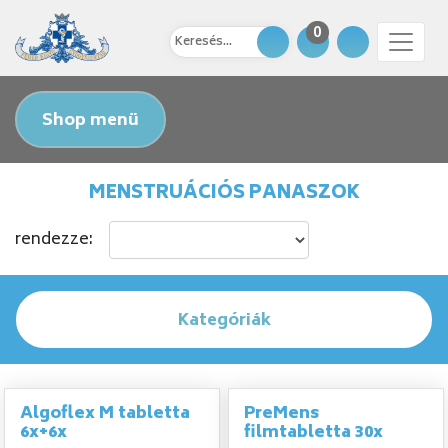
0
Shop menü
MENSTRUÁCIÓS PANASZOK
rendezze:
Kategóriák
Algoflex M tabletta
PreMens
6x+6x
filmtabletta 30x