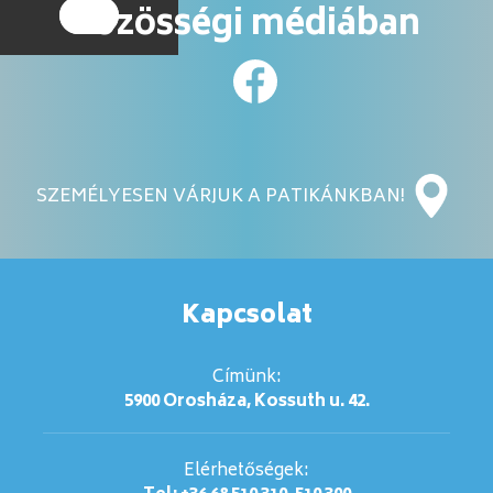
közösségi médiában
SZEMÉLYESEN VÁRJUK A PATIKÁNKBAN!
Kapcsolat
Címünk:
5900 Orosháza, Kossuth u. 42.
Elérhetőségek: