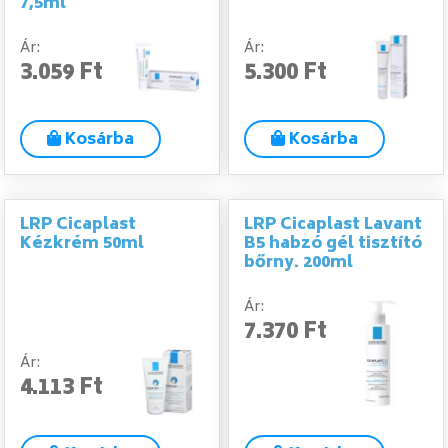
7,5ml
Ár:
Ár:
3.059 Ft
5.300 Ft
Kosárba
Kosárba
LRP Cicaplast
LRP Cicaplast Lavant
Kézkrém 50ml
B5 habzó gél tisztító
bőrny. 200ml
Ár:
7.370 Ft
Ár:
4.113 Ft