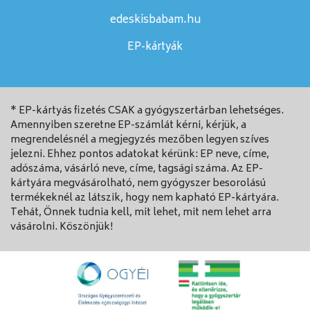
edeskisbabam.hu
EP-kártyák
* EP-kártyás fizetés CSAK a gyógyszertárban lehetséges.
Amennyiben szeretne EP-számlát kérni, kérjük, a
megrendelésnél a megjegyzés mezőben legyen szíves
jelezni. Ehhez pontos adatokat kérünk: EP neve, címe,
adószáma, vásárló neve, címe, tagsági száma. Az EP-
kártyára megvásárolható, nem gyógyszer besorolású
termékeknél az látszik, hogy nem kapható EP-kártyára.
Tehát, Önnek tudnia kell, mit lehet, mit nem lehet arra
vásárolni. Köszönjük!