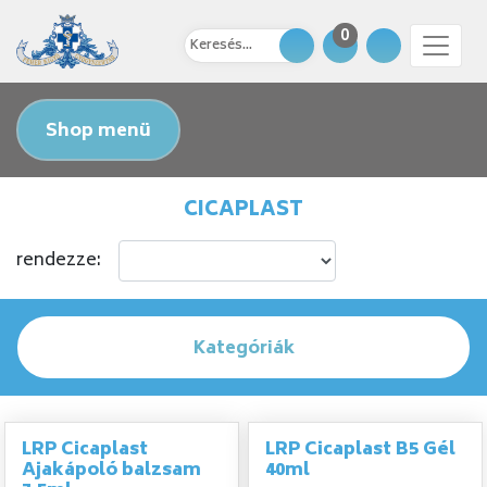
0
Shop menü
CICAPLAST
rendezze:
Kategóriák
LRP Cicaplast
LRP Cicaplast B5 Gél
Ajakápoló balzsam
40ml