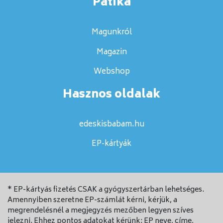
Patika
Magunkról
Magazin
Webshop
Hasznos oldalak
edeskisbabam.hu
EP-kártyák
* EP-kártyás fizetés CSAK a gyógyszertárban lehetséges.
Amennyiben szeretne EP-számlát kérni, kérjük, a
megrendelésnél a megjegyzés mezőben legyen szíves
jelezni. Ehhez pontos adatokat kérünk: EP neve, címe,