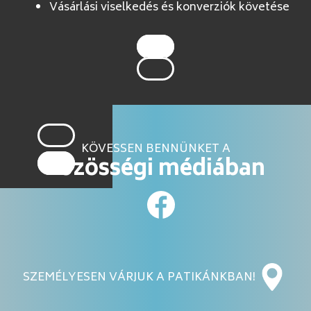
Vásárlási viselkedés és konverziók követése
KÖVESSEN BENNÜNKET A
közösségi médiában
SZEMÉLYESEN VÁRJUK A PATIKÁNKBAN!