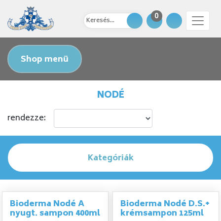
0
Shop menü
NODÉ
rendezze:
Kategóriák
Bioderma Nodé A
Bioderma Nodé D.S.+
nyugt. sampon 400ml
krémsampon 125ml