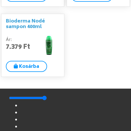
Bioderma Nodé
sampon 400ml
Ár:
7.379 Ft
Kosárba