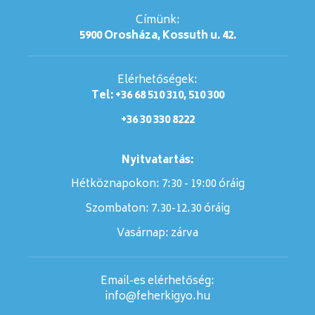
Címünk:
5900 Orosháza, Kossuth u. 42.
Elérhetőségek:
Tel: +36 68 510 310, 510 300
+36 30 330 8222
Nyitvatartás:
Hétköznapokon: 7:30 - 19:00 óráig
Szombaton:
7.30-12.30 óráig
Vasárnap:
zárva
Email-es elérhetőség:
info@feherkigyo.hu