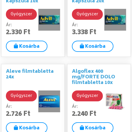
kapszula 10x
kapszula 20x
Gyógyszer
Gyógyszer
Ár:
Ár:
2.330 Ft
3.338 Ft
Kosárba
Kosárba
Aleve filmtabletta
Algoflex 400
24x
mg/FORTE DOLO
filmtabletta 10x
Gyógyszer
Gyógyszer
Ár:
Ár:
2.726 Ft
2.240 Ft
Kosárba
Kosárba