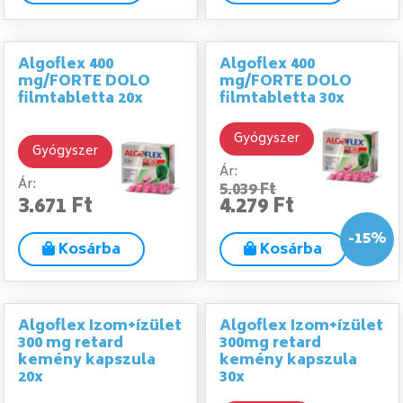
Algoflex 400
Algoflex 400
mg/FORTE DOLO
mg/FORTE DOLO
filmtabletta 20x
filmtabletta 30x
Gyógyszer
Gyógyszer
Ár:
Ár:
5.039 Ft
3.671 Ft
4.279 Ft
-15%
Kosárba
Kosárba
Algoflex Izom+ízület
Algoflex Izom+ízület
300 mg retard
300mg retard
kemény kapszula
kemény kapszula
20x
30x