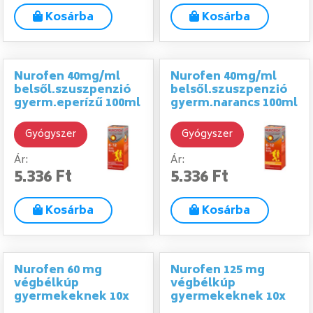
Kosárba
Kosárba
Nurofen 40mg/ml
Nurofen 40mg/ml
belsől.szuszpenzió
belsől.szuszpenzió
gyerm.eperízű 100ml
gyerm.narancs 100ml
Gyógyszer
Gyógyszer
Ár:
Ár:
5.336 Ft
5.336 Ft
Kosárba
Kosárba
Nurofen 60 mg
Nurofen 125 mg
végbélkúp
végbélkúp
gyermekeknek 10x
gyermekeknek 10x