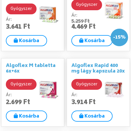
Gyógyszer
Gyógyszer
Ár:
Ár:
5.259 Ft
3.641 Ft
4.469 Ft
-15%
Kosárba
Kosárba
Algoflex M tabletta
Algoflex Rapid 400
6x+6x
mg lágy kapszula 20x
Gyógyszer
Gyógyszer
Ár:
Ár:
2.699 Ft
3.914 Ft
Kosárba
Kosárba