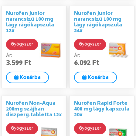
Nurofen Junior
Nurofen Junior
narancsízű 100 mg
narancsízű 100 mg
lágy rágókapszula
lágy rágókapszula
12x
24x
Gyógyszer
Gyógyszer
Ár:
Ár:
3.599 Ft
6.092 Ft
Kosárba
Kosárba
Nurofen Non-Aqua
Nurofen Rapid Forte
200mg szájban
400 mg lágy kapszula
diszperg.tabletta 12x
20x
Gyógyszer
Gyógyszer