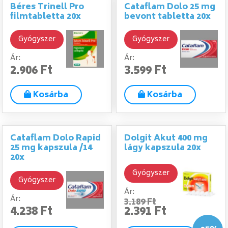
Béres Trinell Pro
Cataflam Dolo 25 mg
filmtabletta 20x
bevont tabletta 20x
Gyógyszer
Gyógyszer
Ár:
Ár:
2.906 Ft
3.599 Ft
Kosárba
Kosárba
Cataflam Dolo Rapid
Dolgit Akut 400 mg
25 mg kapszula /14
lágy kapszula 20x
20x
Gyógyszer
Gyógyszer
Ár:
Ár:
3.189 Ft
4.238 Ft
2.391 Ft