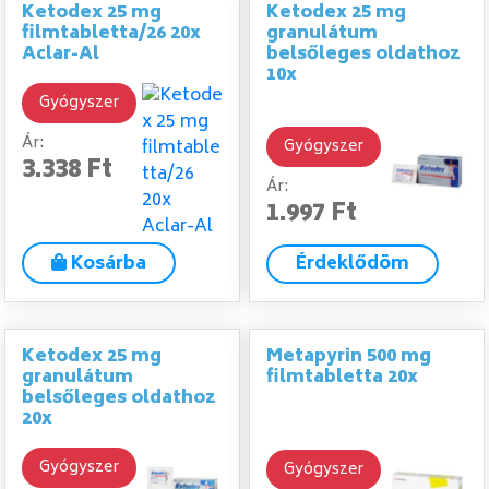
Ketodex 25 mg
Ketodex 25 mg
filmtabletta/26 20x
granulátum
Aclar-Al
belsőleges oldathoz
10x
Gyógyszer
Ár:
Gyógyszer
3.338 Ft
Ár:
1.997 Ft
Kosárba
Érdeklődöm
Ketodex 25 mg
Metapyrin 500 mg
granulátum
filmtabletta 20x
belsőleges oldathoz
20x
Gyógyszer
Gyógyszer