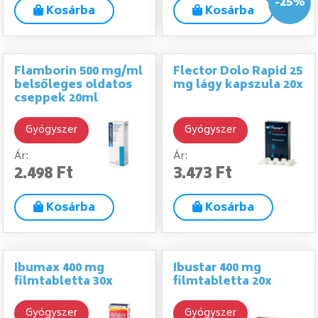
-25%
Kosárba
Kosárba
Flamborin 500 mg/ml
Flector Dolo Rapid 25
belsőleges oldatos
mg lágy kapszula 20x
cseppek 20ml
Gyógyszer
Gyógyszer
Ár:
Ár:
2.498 Ft
3.473 Ft
Kosárba
Kosárba
Ibumax 400 mg
Ibustar 400 mg
filmtabletta 30x
filmtabletta 20x
Gyógyszer
Gyógyszer