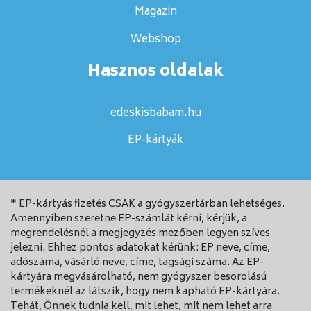
Magazin
Webshop
Hasznos oldalak
edeskisbabam.hu
EP-kártyák
* EP-kártyás fizetés CSAK a gyógyszertárban lehetséges.
Amennyiben szeretne EP-számlát kérni, kérjük, a
megrendelésnél a megjegyzés mezőben legyen szíves
jelezni. Ehhez pontos adatokat kérünk: EP neve, címe,
adószáma, vásárló neve, címe, tagsági száma. Az EP-
kártyára megvásárolható, nem gyógyszer besorolású
termékeknél az látszik, hogy nem kapható EP-kártyára.
Tehát, Önnek tudnia kell, mit lehet, mit nem lehet arra