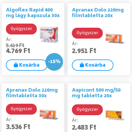
Algoflex Rapid 400
Apranax Dolo 220mg
mg lágy kapszula 30x
filmtabletta 20x
Gyógyszer
Gyógyszer
Ár:
Ár:
5.619 Ft
4.769 Ft
2.951 Ft
-15%
Kosárba
Kosárba
Apranax Dolo 220mg
Aspicont 500 mg/50
filmtabletta 30x
mg tabletta 20x
Gyógyszer
Gyógyszer
Ár:
Ár:
3.536 Ft
2.483 Ft