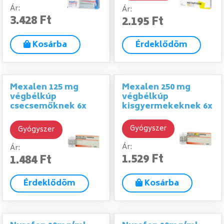
Ár:
Ár:
3.428 Ft
2.195 Ft
Kosárba
Érdeklődöm
Mexalen 125 mg
Mexalen 250 mg
végbélkúp
végbélkúp
csecsemőknek 6x
kisgyermekeknek 6x
Gyógyszer
Gyógyszer
Ár:
Ár:
1.529 Ft
1.484 Ft
Érdeklődöm
Kosárba