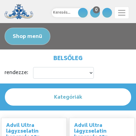
0
Shop menü
BELSŐLEG
rendezze:
Kategóriák
Advil Ultra
Advil Ultra
lágyzselatin
lágyzselatin