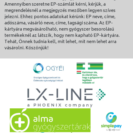
egyéb gyógyszerallergia  beleértve az egyéb nem-
ˇ
Amennyiben szeretne EP-számlát kérni, kérjük, a
szteroid gyulladáscsökkentőket  esetén.
megrendelésnél a megjegyzés mezőben legyen szíves
jelezni. Ehhez pontos adatokat kérünk: EP neve, címe,
Súlyos akut túlérzékenységi reakció (pl. anafilaxiás
adószáma, vásárló neve, címe, tagsági száma. Az EP-
sokk) nagyon ritkán fordult elő. Az alkalmazást
kártyára megvásárolható, nem gyógyszer besorolású
követően a túlérzékenység reakció első tüneteinek
termékeknél az látszik, hogy nem kapható EP-kártyára.
jelentkezésekor a Dolgit Akut szedését fel kell
Tehát, Önnek tudnia kell, mit lehet, mit nem lehet arra
függeszteni és orvosi intézkedésre van szükség.
vásárolni. Köszönjük!
Az ibuprofén átmenetileg gátolja a vérlemezkék
összetapadását, ezért ha Ön véralvadási zavarban
szenved,szigorú megfigyelés szükséges.
A Dolgit Akut hosszabb ideig tartó alkalmazása során
a máj- és vesefunkció, valamint a vérkép rendszeres
ellenőrzése szükséges.
Tájékoztassa kezelőorvosát,fogorvosát, ha sebészeti
beavatkozás előtt Dolgit Akut-ot szedett.
Hosszantartó, nagy dózisú,megszokásból