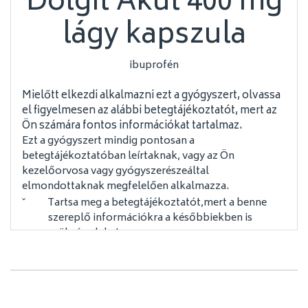
Dolgit Akut 400 mg
lágy kapszula
ibuprofén
Mielőtt elkezdi alkalmazni ezt a gyógyszert,
olvassa
el figyelmesen az alábbi betegtájékoztatót, mert az
Ön számára fontos információkat tartalmaz.
Ezt a gyógyszert mindig pontosan a
betegtájékoztatóban leírtaknak, vagy az Ön
kezelőorvosa vagy gyógyszerészeáltal
elmondottaknak megfelelően alkalmazza.
Tartsa meg a betegtájékoztatót,mert a benne
ˇ
szereplő információkra a későbbiekben is
szüksége lehet.
További információkért vagy tanácsért forduljon
ˇ
gyógyszerészéhez.
Ha Önnél bármilyen mellékhatás jelentkezik,
ˇ
tájékoztassa kezelőorvosát vagy
gyógyszerészét. Ez a betegtájékoztatóban fel