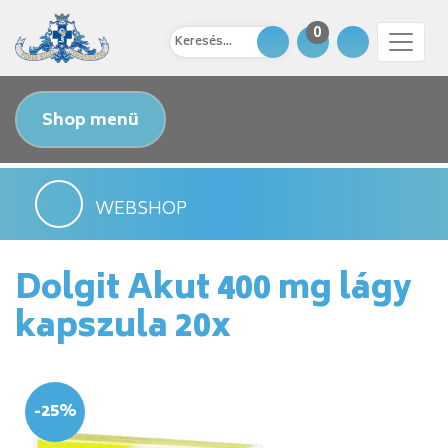
0
Shop menü
WEBSHOP
Dolgit Akut 400 mg lágy
kapszula 20x
-25%