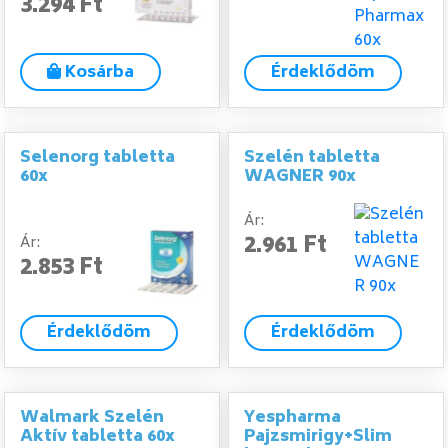
3.294 Ft
Kosárba
Érdeklődöm
Selenorg tabletta
Szelén tabletta
60x
WAGNER 90x
Ár:
2.961 Ft
Ár:
2.853 Ft
Érdeklődöm
Érdeklődöm
Walmark Szelén
Yespharma
Aktív tabletta 60x
Pajzsmirigy+Slim