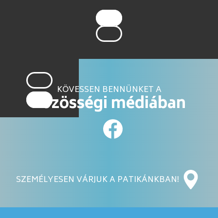
KÖVESSEN BENNÜNKET A
közösségi médiában
SZEMÉLYESEN VÁRJUK A PATIKÁNKBAN!