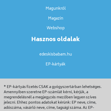
Magunkról
Magazin
Webshop
Hasznos oldalak
edeskisbabam.hu
EP-kártyák
* EP-kártyás fizetés CSAK a gyógyszertárban lehetséges.
Amennyiben szeretne EP-számlát kérni, kérjük, a
megrendelésnél a megjegyzés mezőben legyen szíves
jelezni. Ehhez pontos adatokat kérünk: EP neve, címe,
adószáma, vásárló neve, címe, tagsági száma. Az EP-