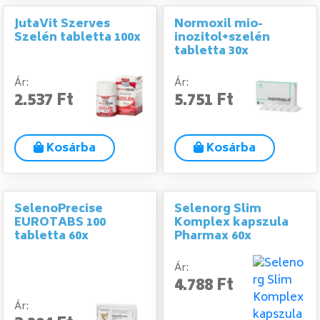
JutaVit Szerves
Normoxil mio-
Szelén tabletta 100x
inozitol+szelén
tabletta 30x
Ár:
Ár:
2.537 Ft
5.751 Ft
Kosárba
Kosárba
SelenoPrecise
Selenorg Slim
EUROTABS 100
Komplex kapszula
tabletta 60x
Pharmax 60x
Ár:
4.788 Ft
Ár: