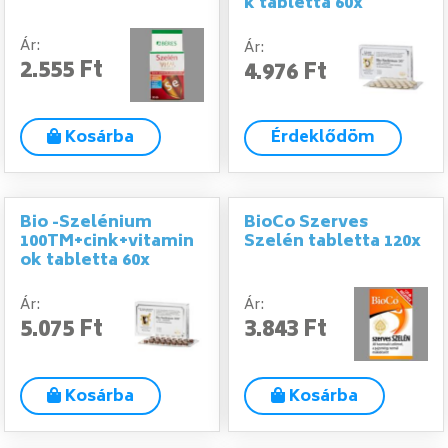
k tabletta 60x
Ár:
Ár:
2.555 Ft
4.976 Ft
Kosárba
Érdeklődöm
Bio -Szelénium
BioCo Szerves
100TM+cink+vitamin
Szelén tabletta 120x
ok tabletta 60x
Ár:
Ár:
5.075 Ft
3.843 Ft
Kosárba
Kosárba