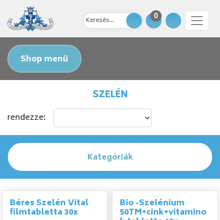
0
Shop menü
SZELÉN
rendezze:
Kategóriák
Béres Szelén Vital
Bio -Szelénium
filmtabletta 30x
50TM+cink+vitamino