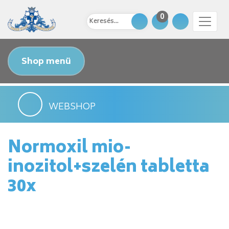
0
Shop menü
WEBSHOP
Normoxil mio-
inozitol+szelén tabletta
30x