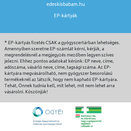
edeskisbabam.hu
EP-kártyák
* EP-kártyás fizetés CSAK a gyógyszertárban lehetséges.
Amennyiben szeretne EP-számlát kérni, kérjük, a
megrendelésnél a megjegyzés mezőben legyen szíves
jelezni. Ehhez pontos adatokat kérünk: EP neve, címe,
adószáma, vásárló neve, címe, tagsági száma. Az EP-
kártyára megvásárolható, nem gyógyszer besorolású
termékeknél az látszik, hogy nem kapható EP-kártyára.
Tehát, Önnek tudnia kell, mit lehet, mit nem lehet arra
vásárolni. Köszönjük!