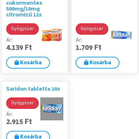
cukormentes
500mg/10mg
citromízű 12x
Gyógyszer
Gyógyszer
Ár:
Ár:
4.139 Ft
1.709 Ft
Kosárba
Kosárba
Saridon tabletta 20x
Gyógyszer
Ár:
2.915 Ft
Kosárba