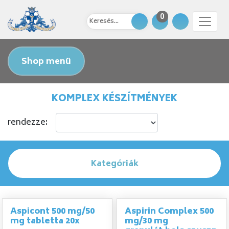
0
Shop menü
KOMPLEX KÉSZÍTMÉNYEK
rendezze:
Kategóriák
Aspicont 500 mg/50
Aspirin Complex 500
mg tabletta 20x
mg/30 mg