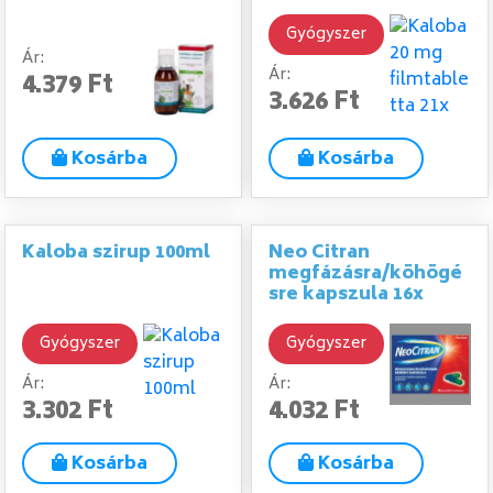
Gyógyszer
Ár:
Ár:
4.379 Ft
3.626 Ft
Kosárba
Kosárba
Kaloba szirup 100ml
Neo Citran
megfázásra/köhögé
sre kapszula 16x
Gyógyszer
Gyógyszer
Ár:
Ár:
3.302 Ft
4.032 Ft
Kosárba
Kosárba