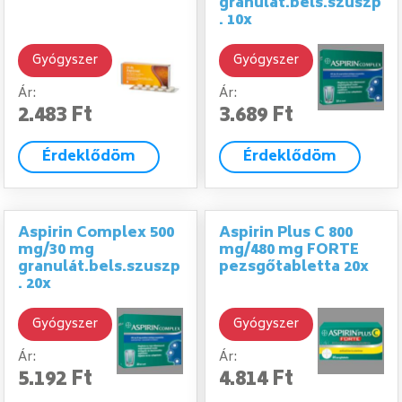
granulát.bels.szuszp
. 10x
Gyógyszer
Gyógyszer
Ár:
Ár:
2.483 Ft
3.689 Ft
Érdeklődöm
Érdeklődöm
Aspirin Complex 500
Aspirin Plus C 800
mg/30 mg
mg/480 mg FORTE
granulát.bels.szuszp
pezsgőtabletta 20x
. 20x
Gyógyszer
Gyógyszer
Ár:
Ár:
5.192 Ft
4.814 Ft