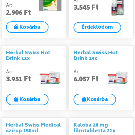
Ár:
Ár:
3.545 Ft
2.906 Ft
Kosárba
Érdeklődöm
Herbal Swiss Hot
Herbal Swiss Hot
Drink 12x
Drink 24x
Ár:
Ár:
3.951 Ft
6.057 Ft
Kosárba
Kosárba
Herbal Swiss Medical
Kaloba 20 mg
szirup 150ml
filmtabletta 21x