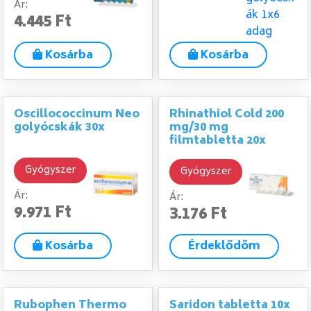
Ár:
4.445 Ft
Kosárba
Kosárba
Oscillococcinum Neo
Rhinathiol Cold 200
golyócskák 30x
mg/30 mg
filmtabletta 20x
Gyógyszer
Gyógyszer
Ár:
Ár:
9.971 Ft
3.176 Ft
Kosárba
Érdeklődöm
Rubophen Thermo
Saridon tabletta 10x