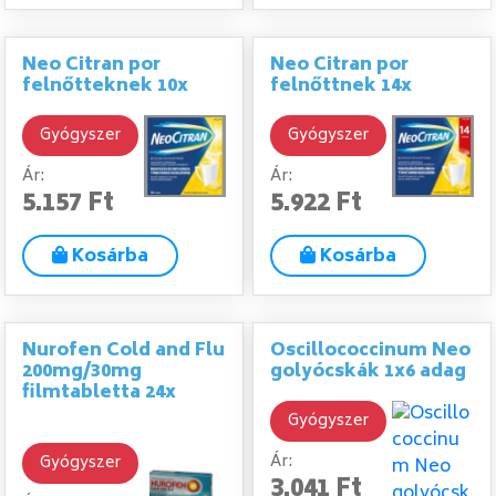
Neo Citran por
Neo Citran por
felnőtteknek 10x
felnőttnek 14x
Gyógyszer
Gyógyszer
Ár:
Ár:
5.157 Ft
5.922 Ft
Kosárba
Kosárba
Nurofen Cold and Flu
Oscillococcinum Neo
200mg/30mg
golyócskák 1x6 adag
filmtabletta 24x
Gyógyszer
Ár:
Gyógyszer
3.041 Ft