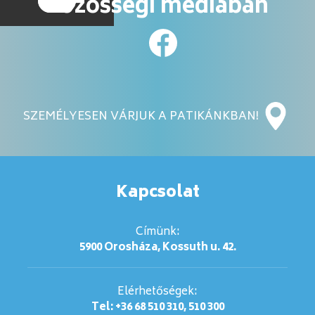
közösségi médiában
SZEMÉLYESEN VÁRJUK A PATIKÁNKBAN!
Kapcsolat
Címünk:
5900 Orosháza, Kossuth u. 42.
Elérhetőségek:
Tel: +36 68 510 310, 510 300