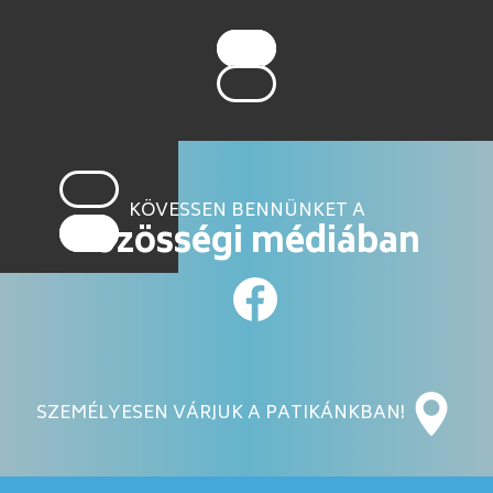
KÖVESSEN BENNÜNKET A
közösségi médiában
SZEMÉLYESEN VÁRJUK A PATIKÁNKBAN!