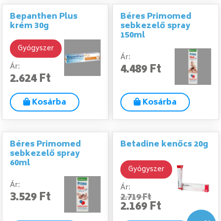
Bepanthen Plus
Béres Primomed
krém 30g
sebkezelő spray
150ml
Gyógyszer
Ár:
4.489 Ft
Ár:
2.624 Ft
Kosárba
Kosárba
Béres Primomed
Betadine kenőcs 20g
sebkezelő spray
60ml
Gyógyszer
Ár:
Ár:
3.529 Ft
2.719 Ft
2.169 Ft