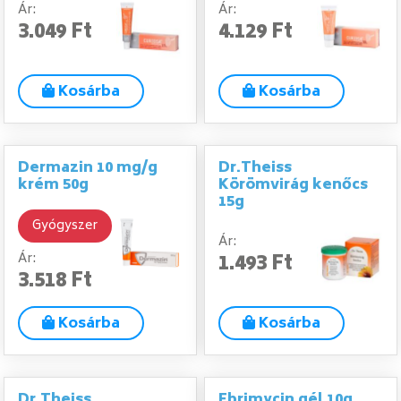
Ár:
Ár:
3.049 Ft
4.129 Ft
Kosárba
Kosárba
Dermazin 10 mg/g
Dr.Theiss
krém 50g
Körömvirág kenőcs
15g
Gyógyszer
Ár:
1.493 Ft
Ár:
3.518 Ft
Kosárba
Kosárba
Dr.Theiss
Ebrimycin gél 10g