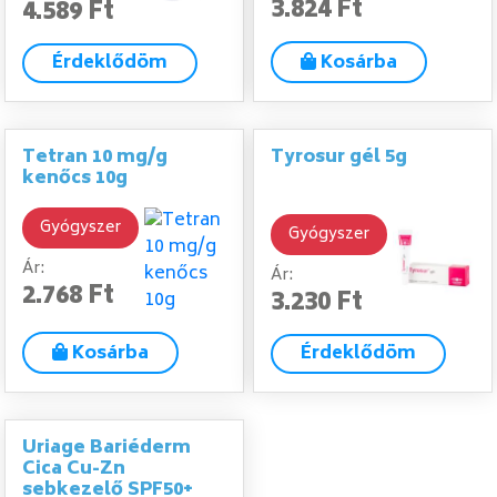
3.824 Ft
4.589 Ft
Érdeklődöm
Kosárba
Tetran 10 mg/g
Tyrosur gél 5g
kenőcs 10g
Gyógyszer
Gyógyszer
Ár:
Ár:
2.768 Ft
3.230 Ft
Kosárba
Érdeklődöm
Uriage Bariéderm
Cica Cu-Zn
sebkezelő SPF50+