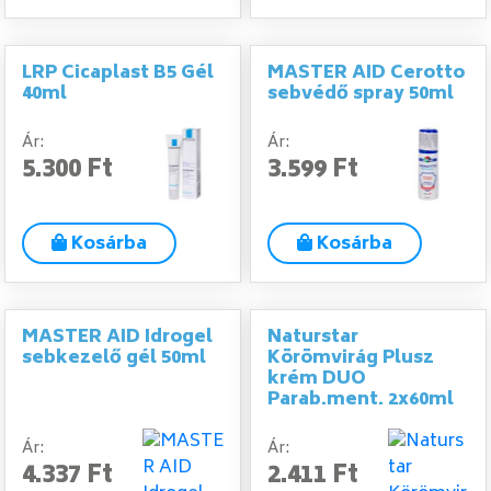
LRP Cicaplast B5 Gél
MASTER AID Cerotto
40ml
sebvédő spray 50ml
Ár:
Ár:
5.300 Ft
3.599 Ft
Kosárba
Kosárba
MASTER AID Idrogel
Naturstar
sebkezelő gél 50ml
Körömvirág Plusz
krém DUO
Parab.ment. 2x60ml
Ár:
Ár:
4.337 Ft
2.411 Ft