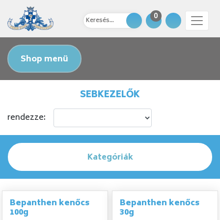
0
Shop menü
SEBKEZELŐK
rendezze:
Kategóriák
Bepanthen kenőcs
Bepanthen kenőcs
100g
30g