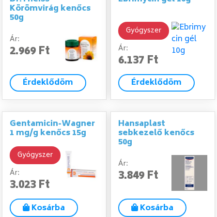
Körömvirág kenőcs
50g
Gyógyszer
Ár:
2.969 Ft
Ár:
6.137 Ft
Érdeklődöm
Érdeklődöm
Gentamicin-Wagner
Hansaplast
1 mg/g kenőcs 15g
sebkezelő kenőcs
50g
Gyógyszer
Ár:
3.849 Ft
Ár:
3.023 Ft
Kosárba
Kosárba