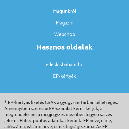
Magunkról
Magazin
Webshop
Hasznos oldalak
edeskisbabam.hu
EP-kártyák
* EP-kártyás fizetés CSAK a gyógyszertárban lehetséges.
Amennyiben szeretne EP-számlát kérni, kérjük, a
megrendelésnél a megjegyzés mezőben legyen szíves
jelezni. Ehhez pontos adatokat kérünk: EP neve, címe,
adószáma, vásárló neve, címe, tagsági száma. Az EP-