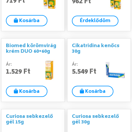
719 Ft
962 Ft
Kosárba
Érdeklődöm
Biomed körömvirág
Cikatridina kenőcs
krém DUO 60+60g
30g
Ár:
Ár:
1.529 Ft
5.549 Ft
Kosárba
Kosárba
Curiosa sebkezelő
Curiosa sebkezelő
gél 15g
gél 30g