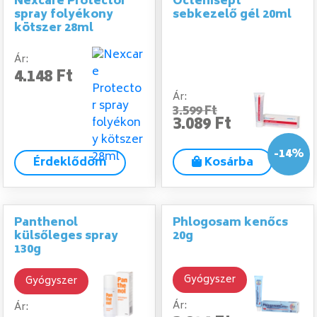
Nexcare Protector
Octenisept
spray folyékony
sebkezelő gél 20ml
kötszer 28ml
Ár:
4.148 Ft
Ár:
3.599 Ft
3.089 Ft
-14%
Érdeklődöm
Kosárba
Panthenol
Phlogosam kenőcs
külsőleges spray
20g
130g
Gyógyszer
Gyógyszer
Ár:
Ár: