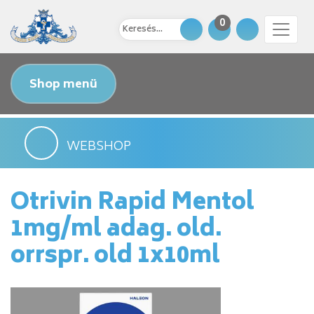
0
Shop menü
WEBSHOP
Otrivin Rapid Mentol
1mg/ml adag. old.
orrspr. old 1x10ml