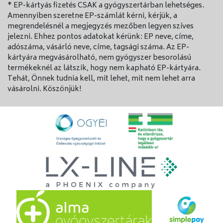
* EP-kártyás fizetés CSAK a gyógyszertárban lehetséges.
Forduljon kezelőorvosához, ha ilyet tapasztal.
Amennyiben szeretne EP-számlát kérni, kérjük, a
megrendelésnél a megjegyzés mezőben legyen szíves
Egyéb helyi érszűkítő hatású anyagokhoz
jelezni. Ehhez pontos adatokat kérünk: EP neve, címe,
hasonlóan az Otrivin RAPID MENTOL sem
adószáma, vásárló neve, címe, tagsági száma. Az EP-
alkalmazható tartósan, 7 napnál tovább.
kártyára megvásárolható, nem gyógyszer besorolású
Amennyiben tünetei továbbra is
termékeknél az látszik, hogy nem kapható EP-kártyára.
fennállnak,forduljon orvoshoz, mivel az elhúzódó,
Tehát, Önnek tudnia kell, mit lehet, mit nem lehet arra
vagy túl magas adag alkalmazása az orrdugulás
vásárolni. Köszönjük!
visszatérését vagy rosszabbodását eredményezheti.
Az Otrivin RAPID MENTOL nem alkalmazható a
szemben vagy a szájban.
Ne lépje túl a javasolt adagolást, különösen
12 évesnél idősebb serdülők és idősek esetében.
Gyermekek
Az Otrivin RAPID MENTOL nem alkalmazható 12 év
alatti gyermekek kezelésére.