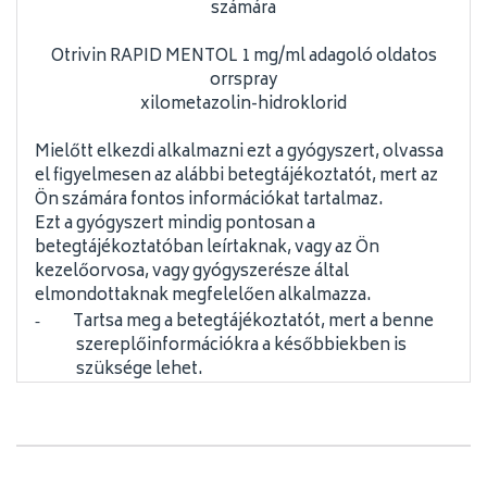
számára
Otrivin RAPID MENTOL 1 mg/ml adagoló oldatos
orrspray
xilometazolin-hidroklorid
Mielőtt elkezdi alkalmazni ezt a gyógyszert, olvassa
el figyelmesen az alábbi betegtájékoztatót, mert az
Ön számára fontos információkat tartalmaz.
Ezt a gyógyszert mindig pontosan a
betegtájékoztatóban leírtaknak, vagy az Ön
kezelőorvosa, vagy gyógyszerésze által
elmondottaknak megfelelően alkalmazza.
Tartsa meg a betegtájékoztatót, mert a benne
-
szereplőinformációkra a későbbiekben is
szüksége lehet.
További információkért vagy tanácsért
-
forduljon gyógyszerészéhez.
Ha Önnél bármilyen mellékhatás jelentkezik,
-
tájékoztassa kezelőorvosát,vagy