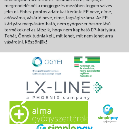
Amennyiben szeretne EP-számlát kérni, kérjük, a
megrendelésnél a megjegyzés mezőben legyen szíves
jelezni. Ehhez pontos adatokat kérünk: EP neve, címe,
adószáma, vásárló neve, címe, tagsági száma. Az EP-
kártyára megvásárolható, nem gyógyszer besorolású
termékeknél az látszik, hogy nem kapható EP-kártyára.
Tehát, Önnek tudnia kell, mit lehet, mit nem lehet arra
vásárolni. Köszönjük!