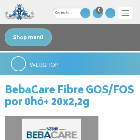
0
Shop menü
WEBSHOP
BebaCare Fibre GOS/FOS
por 0hó+ 20x2,2g