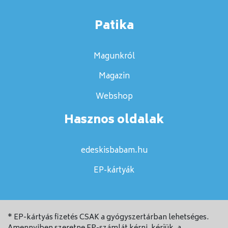
Patika
Magunkról
Magazin
Webshop
Hasznos oldalak
edeskisbabam.hu
EP-kártyák
* EP-kártyás fizetés CSAK a gyógyszertárban lehetséges.