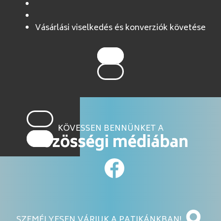
Vásárlási viselkedés és konverziók követése
KÖVESSEN BENNÜNKET A
közösségi médiában
SZEMÉLYESEN VÁRJUK A PATIKÁNKBAN!