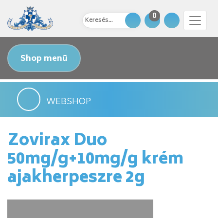
0
Shop menü
WEBSHOP
Zovirax Duo
50mg/g+10mg/g krém
ajakherpeszre 2g