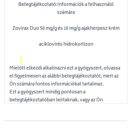
Betegtájékoztató:Információk a felhasználó
számára
Zovirax Duo 50 mg/g és 10 mg/g ajakherpesz krém
aciklovirés hidrokortizon
Mielőtt elkezdi alkalmazni ezt a gyógyszert, olvassa
el figyelmesen az alábbi betegtájékoztatót, mert az
Ön számára fontos információkat tartalmaz.
Ezt a gyógyszert mindig pontosan a
betegtájékoztatóban leírtaknak, vagy az Ön
kezelőorvosa vagy gyógyszerészeáltal
elmondottaknak megfelelően alkalmazza.
Tartsa meg a betegtájékoztatót, mert a benne
-