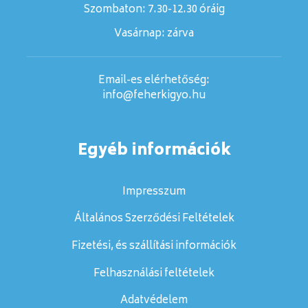
megfázás vagy egyéb fertőzés következtében. A
Szombaton:
7.30-12.30 óráig
stressz, az erős napfény, az alacsony hőmérséklet
Vasárnap:
zárva
vagy a menstruáció szintén kiválthatja az
ajakherpesz megjelenését.
Email-es elérhetőség:
info@feherkigyo.hu
Keresse fel kezelőorvosát, amennyiben tünetei 10
napon belül nem enyhülnek, vagy éppen
súlyosbodnak.
Egyéb információk
Impresszum
Általános Szerződési Feltételek
OGYÉI/47651/2016
Fizetési, és szállítási információk
Felhasználási feltételek
2.
Tudnivalók a Zovirax Duo alkalmazása előtt
Adatvédelem