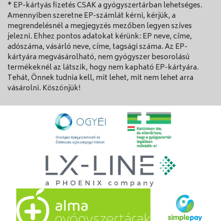
* EP-kártyás fizetés CSAK a gyógyszertárban lehetséges.
Ne alkalmazza a Zovirax Duo-t:
Amennyiben szeretne EP-számlát kérni, kérjük, a
a szemben, a szájüregben, az orrban, illetve a
-
megrendelésnél a megjegyzés mezőben legyen szíves
jelezni. Ehhez pontos adatokat kérünk: EP neve, címe,
nemi szerveken.
adószáma, vásárló neve, címe, tagsági száma. Az EP-
a nemi szerveken jelentkező (genitális) herpesz
-
kártyára megvásárolható, nem gyógyszer besorolású
kezelésére.
termékeknél az látszik, hogy nem kapható EP-kártyára.
ha immunrendszere nem működik megfelelően
Tehát, Önnek tudnia kell, mit lehet, mit nem lehet arra
-
vásárolni. Köszönjük!
(pl. ha csontvelő-átültetést hajtottak végre
Önnél, vagy HIV fertőzött).
semmilyen fedőkötéssel, pl. ragtapasszal vagy
-
herpesztapasszal.
Mosson kezet a gyógyszer alkalmazása előtt és után
annak érdekében, hogy az ajakherpesz ne
súlyosbodjon,illetve ne fertőzzön meg másokat.
Ne használja a gyógyszert 5 napnál hosszabb ideig.