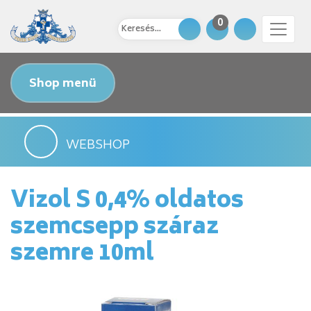
0
Shop menü
WEBSHOP
Vizol S 0,4% oldatos
szemcsepp száraz
szemre 10ml