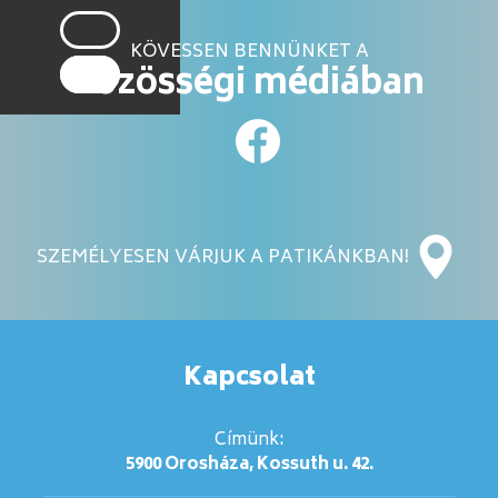
KÖVESSEN BENNÜNKET A
közösségi médiában
SZEMÉLYESEN VÁRJUK A PATIKÁNKBAN!
Kapcsolat
Címünk:
5900 Orosháza, Kossuth u. 42.