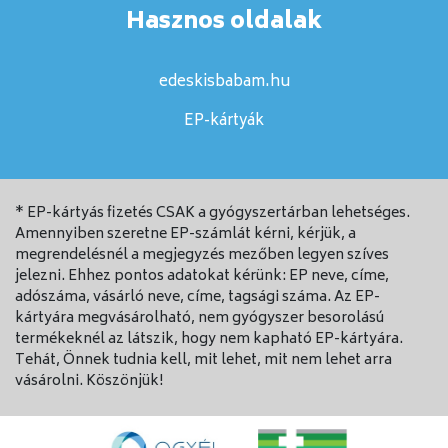
Hasznos oldalak
edeskisbabam.hu
EP-kártyák
* EP-kártyás fizetés CSAK a gyógyszertárban lehetséges.
Amennyiben szeretne EP-számlát kérni, kérjük, a
megrendelésnél a megjegyzés mezőben legyen szíves
jelezni. Ehhez pontos adatokat kérünk: EP neve, címe,
adószáma, vásárló neve, címe, tagsági száma. Az EP-
kártyára megvásárolható, nem gyógyszer besorolású
termékeknél az látszik, hogy nem kapható EP-kártyára.
Tehát, Önnek tudnia kell, mit lehet, mit nem lehet arra
vásárolni. Köszönjük!