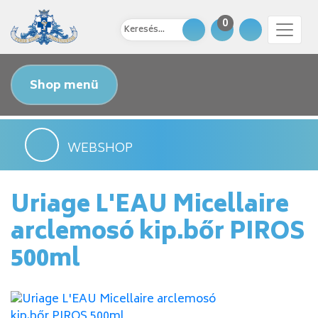
0
Shop menü
WEBSHOP
Uriage L'EAU Micellaire
arclemosó kip.bőr PIROS
500ml