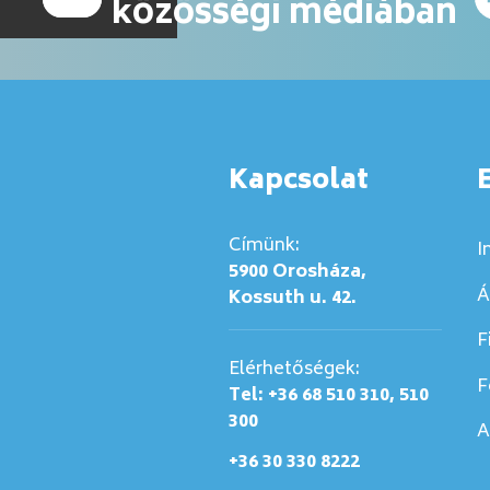
közösségi médiában
Kapcsolat
Címünk:
I
5900 Orosháza,
Á
Kossuth u. 42.
F
Elérhetőségek:
F
Tel: +36 68 510 310, 510
300
A
+36 30 330 8222