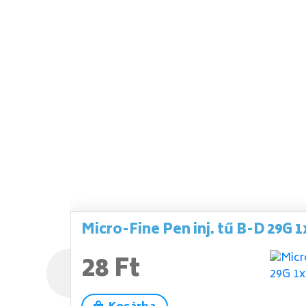
Micro-Fine Pen inj. tű B-D 29G 1
28 Ft