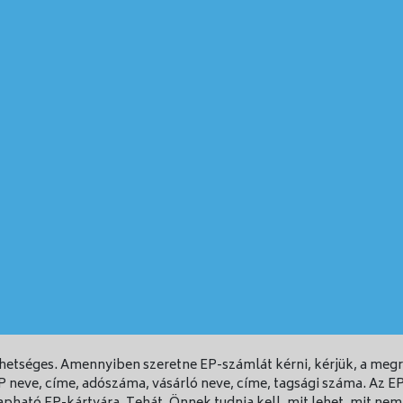
ehetséges. Amennyiben szeretne EP-számlát kérni, kérjük, a me
EP neve, címe, adószáma, vásárló neve, címe, tagsági száma. Az