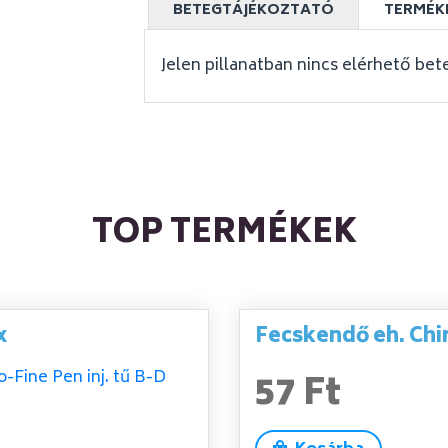
BETEGTÁJÉKOZTATÓ
TERMÉK
Jelen pillanatban nincs elérhető bet
TOP TERMÉKEK
x
Fecskendő eh. Chi
57 Ft