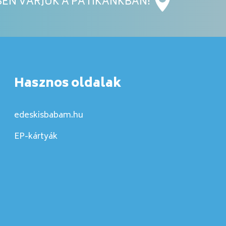
EN VÁRJUK A PATIKÁNKBAN!
Hasznos oldalak
edeskisbabam.hu
EP-kártyák