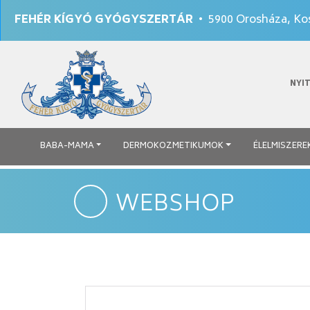
FEHÉR KÍGYÓ GYÓGYSZERTÁR
• 5900 Orosháza, Kos
NYI
BABA-MAMA
DERMOKOZMETIKUMOK
ÉLELMISZERE
WEBSHOP