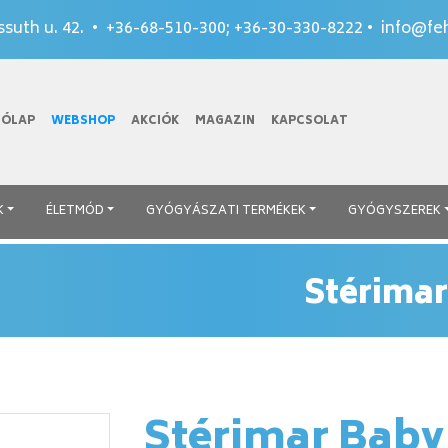
suth u. 42. •
+36-68-510-300
;
+36-30-330-8222
•
info@feh
TÓLAP
WEBSHOP
AKCIÓK
MAGAZIN
KAPCSOLAT
K
ÉLETMÓD
GYÓGYÁSZATI TERMÉKEK
GYÓGYSZEREK
Stérimar
Stérimar Baby