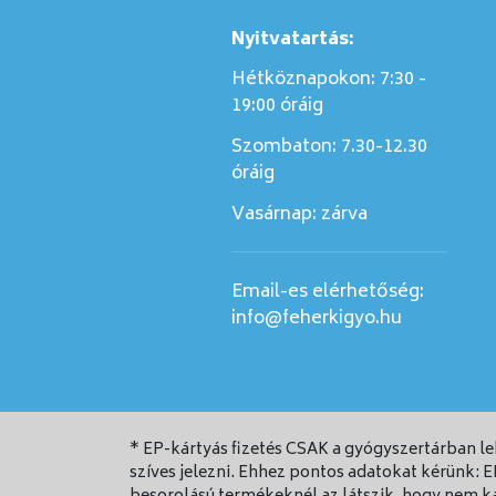
Nyitvatartás:
Hétköznapokon: 7:30 -
19:00 óráig
Szombaton:
7.30-12.30
óráig
Vasárnap:
zárva
Email-es elérhetőség:
info@feherkigyo.hu
* EP-kártyás fizetés CSAK a gyógyszertárban l
szíves jelezni. Ehhez pontos adatokat kérünk: 