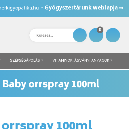
Gyógyszertárunk weblapja ⇒
erkigyopatika.hu
•
0
SZÉPSÉGÁPOLÁS
VITAMINOK, ÁSVÁNYI ANYAGOK
 Baby orrspray 100ml
 orrspray 100ml