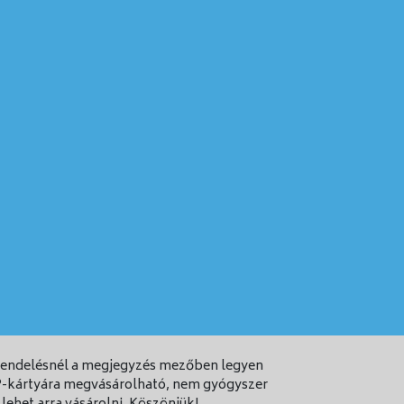
grendelésnél a megjegyzés mezőben legyen
 EP-kártyára megvásárolható, nem gyógyszer