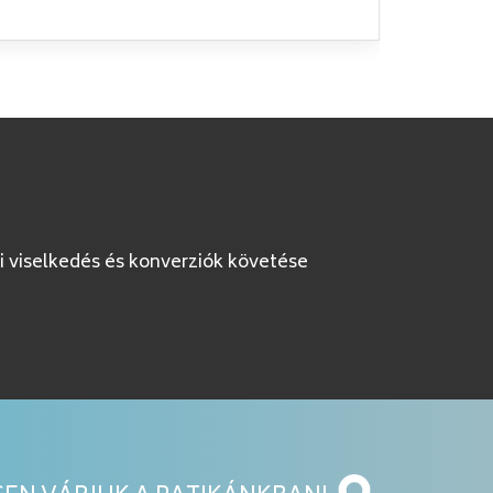
K
i viselkedés és konverziók követése