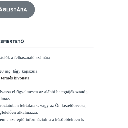
ÁGLISTÁRA
ISMERTETŐ
ációk a felhasználó számára
20 mg lágy kapszula
 termés kivonata
lvassa el figyelmesen az alábbi betegtájékoztatót,
almaz.
koztatóban leírtaknak, vagy az Ön kezelőorvosa,
gfelelően alkalmazza.
 benne szereplő információkra a későbbiekben is