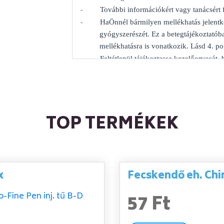
-
További információkért vagy tanácsért
-
HaÖnnél bármilyen mellékhatás jelentke
gyógyszerészét. Ez a betegtájékoztatób
mellékhatásra is vonatkozik. Lásd 4. po
-
Feltétlenül tájékoztassa kezelőorvosát
súlyosbodnak.
A betegtájékoztató tartalma:
1.
Milyen típusú gyógyszer a Prostamol u
TOP TERMÉKEK
továbbiakban:Prostamol uno kapszula) 
2.
Tudnivalók a Prostamol uno kapszula a
3.
Hogyan kell alkalmazni a Prostamol un
4.
Lehetséges mellékhatások
5.
Hogyan kell a Prostamol uno kapszulát 
x
Fecskendő eh. Chi
6.
A csomagolás tartalma és egyéb inform
57 Ft
1. Milyen típusú gyógyszer a Prostamo