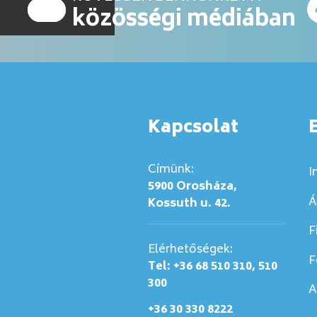
közösségi médiában
Kapcsolat
Címünk:
I
5900 Orosháza,
Á
Kossuth u. 42.
F
Elérhetőségek:
F
Tel: +36 68 510 310, 510
300
A
+36 30 330 8222