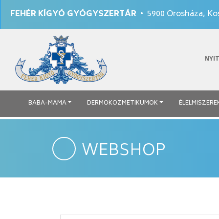
FEHÉR KÍGYÓ GYÓGYSZERTÁR
• 5900 Orosháza, Kos
NYI
BABA-MAMA
DERMOKOZMETIKUMOK
ÉLELMISZERE
WEBSHOP