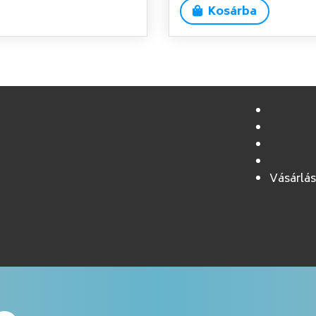
esetén alkalmazható?
Kosárba
A Prostamol uno
n
övényi eredetű gyógyszer,
prosztatát is) kezelésére alkalmaznak. Hatóa
Serenoa repens extraktum
(
).
A Prostamol uno kapszula vizelési nehézsége
alkalmazható férfiaknak,nem-daganatos ered
prosztata hiperplázia)I. és II. szakasza (stádi
A
nem-daganatos eredetű dülmirigy
megnagy
stádiumainak osztályozása:
Stádium
Név
Vásárlás
I
A hólyag inger-stádiuma
II
Maradékvizelet-stádium