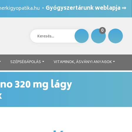
Gyógyszertárunk weblapja ⇒
erkigyopatika.hu
•
0
SZÉPSÉGÁPOLÁS
VITAMINOK, ÁSVÁNYI ANYAGOK
no 320 mg lágy
x