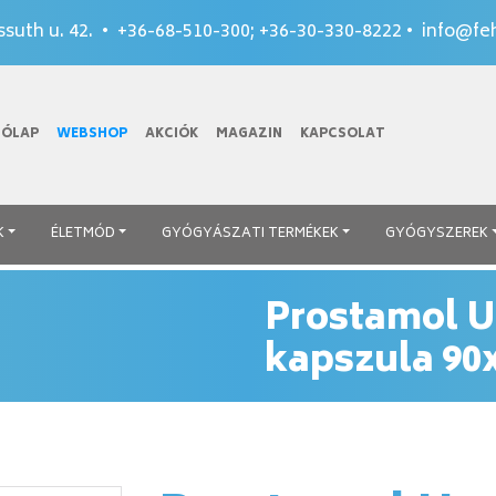
suth u. 42. •
+36-68-510-300
;
+36-30-330-8222
•
info@feh
TÓLAP
WEBSHOP
AKCIÓK
MAGAZIN
KAPCSOLAT
K
ÉLETMÓD
GYÓGYÁSZATI TERMÉKEK
GYÓGYSZEREK
Prostamol U
kapszula 90