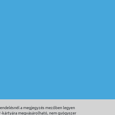
natára vagy a gyógyszer (6. pontban felsorolt)
beszéljen kezelőorvosával vagy gyógyszerészével.
latú megnagyobbodása által okozott panaszokat
ünteti meg. Ezért kérjük, rendszeresen
ennyiben:
et váratlan vizelési képtelenség kísér
ula
sönhatása.
grendelésnél a megjegyzés mezőben legyen
 EP-kártyára megvásárolható, nem gyógyszer