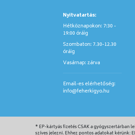
Nyitvatartás:
Hétköznapokon: 7:30 -
19:00 óráig
Szombaton:
7.30-12.30
óráig
Vasárnap:
zárva
Email-es elérhetőség:
info@feherkigyo.hu
* EP-kártyás fizetés CSAK a gyógyszertárban l
szíves jelezni. Ehhez pontos adatokat kérünk: 