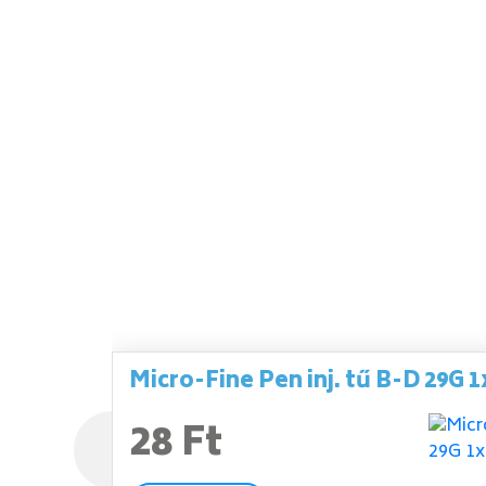
Micro-Fine Pen inj. tű B-D 29G 1
28 Ft