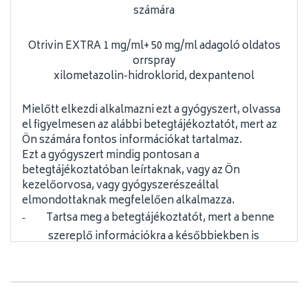
számára
Otrivin EXTRA 1 mg/ml+ 50 mg/ml adagoló oldatos
orrspray
xilometazolin-hidroklorid, dexpantenol
Mielőtt elkezdi alkalmazni ezt a gyógyszert, olvassa
el figyelmesen az alábbi betegtájékoztatót, mert az
Ön számára fontos információkat tartalmaz.
Ezt a gyógyszert mindig pontosan a
betegtájékoztatóban leírtaknak, vagy az Ön
kezelőorvosa, vagy gyógyszerészeáltal
elmondottaknak megfelelően alkalmazza.
Tartsa meg a betegtájékoztatót, mert a benne
-
szereplő információkra a későbbiekben is
szüksége lehet.
További információkért vagy tanácsért
-
forduljon gyógyszerészéhez.