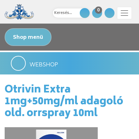
0
Shop menü
WEBSHOP
Otrivin Extra
1mg+50mg/ml adagoló
old. orrspray 10ml