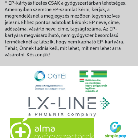
* EP-kártyás fizetés CSAK a gyógyszertárban lehetséges.
Amennyiben szeretne EP-számlát kérni, kérjük, a
Gyermekekés serdülők
megrendelésnél a megjegyzés mezőben legyen szíves
Hosszúidőtartamú (10 egymást követő napon
jelezni. Ehhez pontos adatokat kérünk: EP neve, címe,
történő) kezelés és a megengedettnél több adag
adószáma, vásárló neve, címe, tagsági száma. Az EP-
kártyára megvásárolható, nem gyógyszer besorolású
alkalmazása kerülendő, különösen gyermekek
termékeknél az látszik, hogy nem kapható EP-kártyára.
esetén, mivel a készítmény orrdugulást és az
Tehát, Önnek tudnia kell, mit lehet, mit nem lehet arra
orrjáratok beszűkülését okozhatja. Folyamatos
vásárolni. Köszönjük!
használat idült orrdugulást és az orrnyálkahártya
sorvadását okozhatja.
Az Otrivin EXTRA olyan koncentrációban
tartalmazza a hatóanyagot, amely csak felnőttek és
12 éves vagy idősebb gyermekek és serdülők
számára alkalmas és ezáltal a készítmény nem
alkalmazható csecsemőknél és 12 évesnél fiatalabb
gyermekeknél.