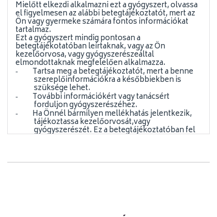
Mielőtt elkezdi alkalmazni ezt a gyógyszert, olvassa
el figyelmesen az alábbi betegtájékoztatót, mert az
Ön vagy gyermeke számára fontos információkat
tartalmaz.
Ezt a gyógyszert mindig pontosan a
betegtájékotatóban leírtaknak, vagy az Ön
kezelőorvosa, vagy gyógyszerészeáltal
elmondottaknak megfelelően alkalmazza.
Tartsa meg a betegtájékoztatót, mert a benne
-
szereplőinformációkra a későbbiekben is
szüksége lehet.
További információkért vagy tanácsért
-
forduljon gyógyszerészéhez.
Ha Önnél bármilyen mellékhatás jelentkezik,
-
tájékoztassa kezelőorvosát,vagy
gyógyszerészét. Ez a betegtájékoztatóban fel
nem sorolt bármely lehetséges mellékhatásra
is vonatkozik. Lásd 4. pont.
Feltétlenül tájékoztassa kezelőorvosát, ha
-
tünetei 7 napon belül nem enyhülnek, vagy
éppen súlyosbodnak.
A betegtájékoztató tartalma:
1.
Milyen típusú gyógyszer az Otrivin oldatos
orrcsepp és milyen betegségek esetén
alkalmazható?