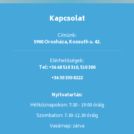
esetén, mivel a készítmény tartósítószerként
benzalkónium-kloridot tartalmaz;
ha orron/szájüregen keresztül végzett
-
agyműtéten esett át (például az agyalapi mirigy
Kapcsolat
eltávolítása);
zárt zugú zöld hályog (megnövekedett
-
szemnyomás) esetén.
Címünk:
Amennyiben ezek bármelyike érvényes Önre,
5900 Orosháza, Kossuth u. 42.
közölje kezelőorvosával vagy
gyógyszerészével,mivel ilyen esetekben az Otrivin
oldatos orrcsepp nem alkalmazható.
Elérhetőségek:
Figyelmeztetések és óvintézkedések
Tel: +36 68 510 310, 510 300
Az Otrivin oldatos orrcsepp alkalmazása előtt
beszéljen kezelőorvosával vagy gyógyszerészével,
+36 30 330 8222
ha:
magas vérnyomásban szenved,
-
szívbetegségben szenved,
-
Nyitvatartás:
pajzsmirigy‑túlműködése (hipertireózis) van,
-
cukorbetegségben szenved,
-
Hétköznapokon: 7:30 - 19:00 óráig
nagy mennyiségű adrenalin- és noradrenalin-
-
termelést előidéző, a mellékvese jóindulatú
Szombaton:
7.30-12.30 óráig
daganatos megbetegedésében
(feokromocitóma) szenved,
Vasárnap:
zárva
egyidejűleg vagy két héten belül
-