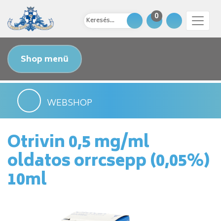
0
Shop menü
WEBSHOP
Otrivin 0,5 mg/ml
oldatos orrcsepp (0,05%)
10ml