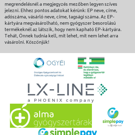
megrendelésnél a megjegyzés mezőben legyen szíves
jelezni. Ehhez pontos adatokat kérünk: EP neve, címe,
A Milgamma N kapszulát mindig a
betegtájékoztatónak,illetve az orvos által
adószáma, vásárló neve, címe, tagsági száma. Az EP-
elmondottaknak megfelelően szedje. Amennyiben
kártyára megvásárolható, nem gyógyszer besorolású
nem biztos az adagolást illetően, kérdezze meg
termékeknél az látszik, hogy nem kapható EP-kártyára.
orvosát vagy gyógyszerészét. Mindig tartsa be az
Tehát, Önnek tudnia kell, mit lehet, mit nem lehet arra
alkalmazásra vonatkozó előírásokat, különben a
vásárolni. Köszönjük!
Milgamm a N kapszula nem hat megfelelően!
Ha az orvos másképp nem rendeli, szokásos adagja
naponta 3  4-szer 1 kapszula. Enyhébb esetben és
amennyiben a beteg jól reagál, napi 12 kapszula
elegendő lehet.
Az alkalmazás módja:
A kapszulát étkezés után, szétrágás nélkül, kevés
folyadékkal kell bevenni.
A tablettákat a nap bármely szakában be lehet venni.
Kérjük, beszélje meg kezelőorvosával vagy