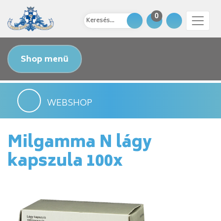
0
Shop menü
WEBSHOP
Milgamma N lágy
kapszula 100x