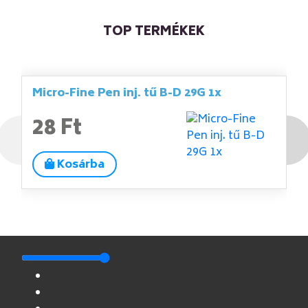
A betegtájékoztató tartalma:
TOP TERMÉKEK
1. Milyen típusú gyógyszer a Milgamma N lágy
kapszula(továbbiakban Milgamma N kapszula) és
milyen betegségek esetén alkalmazható?
2. Tudnivalók a Milgamma N kapszula alkalmazása
előtt
Micro-Fine Pen inj. tű B-D 29G 1x
3. Hogyan kell alkalmazni a Milgamma N
kapszulát?
28 Ft
4. Lehetséges mellékhatások
5 Hogyan kell a Milgamma N kapszulát tárolni?
6. További információk
Kosárba
. MILYEN TÍPUSÚ GYÓGYSZER A MILGAMMA N
KAPSZULA ÉS MILYEN BETEGSÉGEK ESETÉN
ALKALMAZHATÓ?
A Milgamma N kapszula B-vitaminokat(B1-vitamin-
származék, B6-és B12-vitamin) tartalmazó
készítmény.
A Milgamma N kapszula idegbántalmak kezelésére
való készítmény.