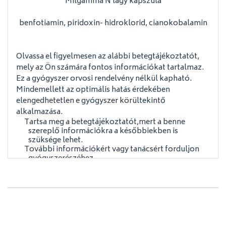
Milgamma N lágy kapszula
benfotiamin, piridoxin- hidroklorid, cianokobalamin
Olvassa el figyelmesen az alábbi betegtájékoztatót,
mely az Ön számára fontos információkat tartalmaz.
Ez a gyógyszer orvosi rendelvény nélkül kapható.
Mindemellett az optimális hatás érdekében
elengedhetetlen e gyógyszer körültekintő
alkalmazása.
Tartsa meg a betegtájékoztatót,mert a benne
szereplő információkra a későbbiekben is
szüksége lehet.
További információkért vagy tanácsért forduljon
gyógyszerészéhez.
Sürgősen forduljon orvosához, ha tünetei nem
enyhülnek, vagy éppen súlyosbodnak.
Ha bármely mellékhatás súlyossá válik, vagy ha
a
betegtájékoztatóban felsorolt mellékhatásokon
kívül egyéb tünetet észlel, kérjük, értesítse orvosát vagy
gyógyszerészét.