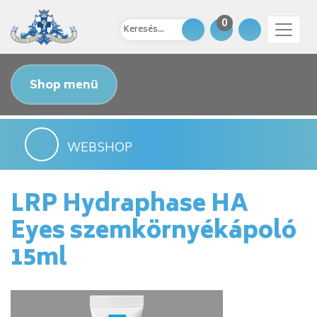
0
Shop menü
WEBSHOP
LRP Hydraphase HA
Eyes szemkörnyékápoló
15ml