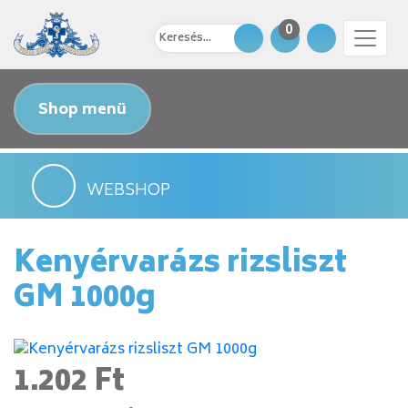
0
Shop menü
WEBSHOP
Kenyérvarázs rizsliszt
GM 1000g
1.202 Ft