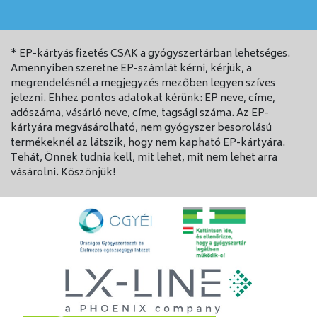
* EP-kártyás fizetés CSAK a gyógyszertárban lehetséges.
Amennyiben szeretne EP-számlát kérni, kérjük, a
megrendelésnél a megjegyzés mezőben legyen szíves
jelezni. Ehhez pontos adatokat kérünk: EP neve, címe,
adószáma, vásárló neve, címe, tagsági száma. Az EP-
kártyára megvásárolható, nem gyógyszer besorolású
termékeknél az látszik, hogy nem kapható EP-kártyára.
Tehát, Önnek tudnia kell, mit lehet, mit nem lehet arra
vásárolni. Köszönjük!